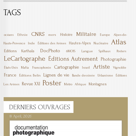
TAGS
CNRS
Militaire
Histoire
Ethnie
mers
océans
Europe
Alpes-de-
Atlas
Hautes-Alpes
Inde
Nucléaire
Haute-Provence
Éditions des Arènes
DocPhoto
Éditions Karthala
6MOIS
Langue
Spilhaus
Posters
LeCartographe
Éditions Autrement
Photographie
Artiste
Cartographie
Mafia
Vignoble
États-Unis
Francophonie
Israël
Lignes de vie
France
Éditions Belin
Bande dessinée
Urbanisme
Éditions
Poster
Revue XXI
Montagnes
Afrique
Les Arènes
Métro
DERNIERS
OUVRAGES
8 April, 2026
7 April, 2026
1 March, 2026
23 December, 2025
9 December, 2025
6 October, 2025
5 April, 2025
17 March, 2025
11 January, 2025
10 January, 2025