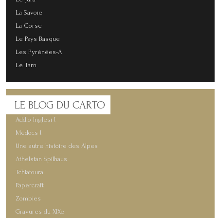
La Savoie
La Corse
Le Pays Basque
Les Pyrénées-A
Le Tarn
LE
BLOG DU CARTO
Addio Inglesi !
Médocs !
Une autre histoire des Alpes
Athelstan Spilhaus
Tchiatoura
Papercraft
Zombies
Gravures du XIXe