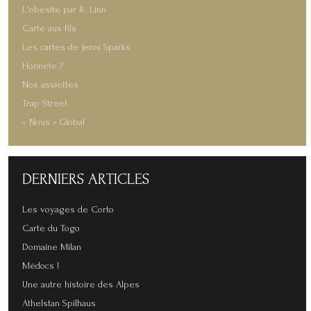
L'obésité par R. Linn
Carte aux fils
Les cartes de Jenni Sparks
Honnête ?
Nos assiettes
Trap Street
« Nous » Global
DERNIERS
ARTICLES
Les voyages de Corto
Carte du Togo
Domaine Milan
Médocs !
Une autre histoire des Alpes
Athelstan Spilhaus