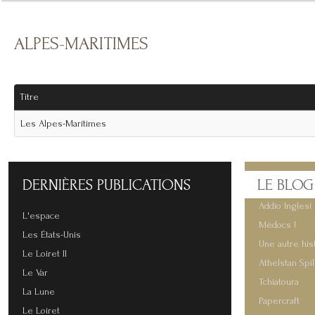
ALPES-MARITIMES
Titre
Les Alpes-Maritimes
DERNIÈRES
PUBLICATIONS
LE
BLOG
Addio Inglesi 
L'espace
Médocs !
Les États-Unis
Une autre his
Le Loiret II
Athelstan Spi
Le Var
Tchiatoura
La Lune
Papercraft
Le Loiret