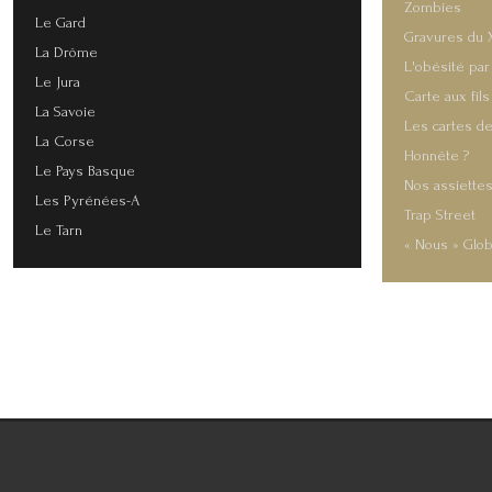
Zombies
Le Gard
Gravures du 
La Drôme
L'obésité par
Le Jura
Carte aux fils
La Savoie
Les cartes de
La Corse
Honnête ?
Le Pays Basque
Nos assiette
Les Pyrénées-A
Trap Street
Le Tarn
« Nous » Glob