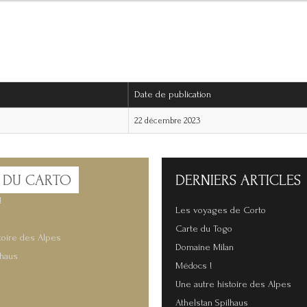
Date de publication
22 décembre 2023
 DU CARTO
DERNIERS
ARTICLES
!
Les voyages de Corto
Carte du Togo
toire des Alpes
Domaine Milan
lhaus
Médocs !
Une autre histoire des Alpes
Athelstan Spilhaus