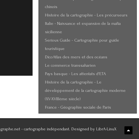
chinois
Histoire de la cartographie - Les précurseurs
Italie - Naissance et expansion de la mafia
sicilienne
Serious Guide - Cartographie pour guide
touristique
DicoAtlas des mers et des océans
Le commerce transsaharien
Pays basque - Les attentats d'ETA
Histoire de la cartographie - Le
développement de la cartographie moderne
(XV-XVIIIème siècle)
France - Géographie sociale de Paris
graphe.net - cartographe indépendant. Designed by LibrA-LinuX