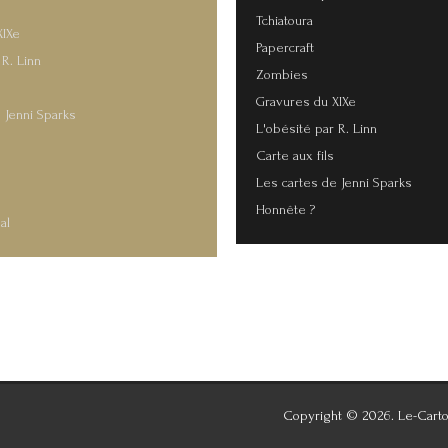
Tchiatoura
XIXe
Papercraft
 R. Linn
Zombies
Gravures du XIXe
 Jenni Sparks
L'obésité par R. Linn
Carte aux fils
s
Les cartes de Jenni Sparks
Honnête ?
al
Copyright © 2026. Le-Carto