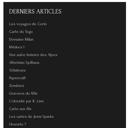
DERNIERS
ARTICLES
Les voyages de Corto
Carte du Togo
Domaine Milan
Médocs !
Une autre histoire des Alpes
Athelstan Spilhaus
Tchiatoura
Papercraft
Zombies
Gravures du XIXe
L'obésité par R. Linn
Carte aux fils
Les cartes de Jenni Sparks
Honnête ?