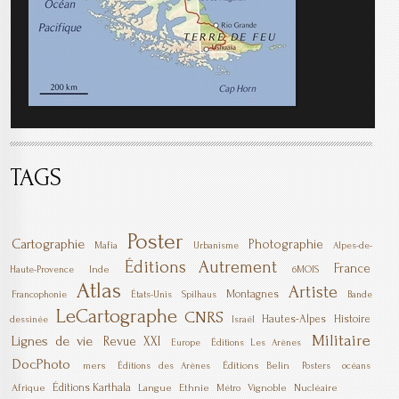
TAGS
Poster
Cartographie
Photographie
Mafia
Urbanisme
Alpes-de-
Éditions Autrement
France
Inde
6MOIS
Haute-Provence
Atlas
Artiste
Montagnes
Francophonie
États-Unis
Spilhaus
Bande
LeCartographe
CNRS
Hautes-Alpes
Histoire
dessinée
Israël
Militaire
Lignes de vie
Revue XXI
Europe
Éditions Les Arènes
DocPhoto
mers
Éditions Belin
Éditions des Arènes
Posters
océans
Éditions Karthala
Afrique
Langue
Ethnie
Vignoble
Nucléaire
Métro