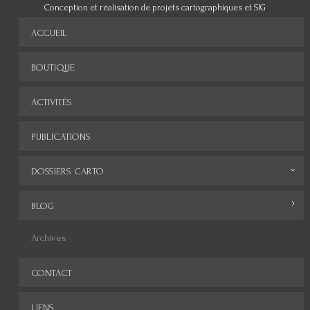
Conception et réalisation de projets cartographiques et SIG
ACCUEIL
BOUTIQUE
ACTIVITÉS
PUBLICATIONS
DOSSIERS CARTO
Monde
BLOG
Europe
Archives
Afrique
CONTACT
Asie
LIENS