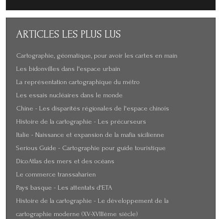
ARTICLES
LES PLUS LUS
Cartographie, géomatique, pour avoir les cartes en main
Les bidonvilles dans l'espace urbain
La représentation cartographique du métro
Les essais nucléaires dans le monde
Chine - Les disparités régionales de l'espace chinois
Histoire de la cartographie - Les précurseurs
Italie - Naissance et expansion de la mafia sicilienne
Serious Guide - Cartographie pour guide touristique
DicoAtlas des mers et des océans
Le commerce transsaharien
Pays basque - Les attentats d'ETA
Histoire de la cartographie - Le développement de la
cartographie moderne (XV-XVIIIème siècle)