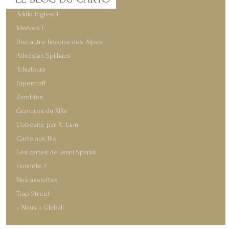
Addio Inglesi !
Médocs !
Une autre histoire des Alpes
Athelstan Spilhaus
Tchiatoura
Papercraft
Zombies
Gravures du XIXe
L'obésité par R. Linn
Carte aux fils
Les cartes de Jenni Sparks
Honnête ?
Nos assiettes
Trap Street
« Nous » Global