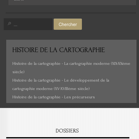
Amérique
Moyen-Orient
Chercher
Histoire de la cartographie
Cartes insolites, anciennes...
HISTOIRE
DE LA CARTOGRAPHIE
Histoire de la cartographie - La cartographie moderne (XIX-XXème
siècle)
Histoire de la cartographie - Le développement de la
cartographie moderne (XV-XVIIIème siècle)
Histoire de la cartographie - Les précurseurs
DOSSIERS