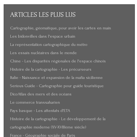
ARTICLES
LES PLUS LUS
Cartographie, géomatique, pour avoir les cartes en main
Les bidonvilles dans l'espace urbain
La représentation cartographique du métro
Les essais nucléaires dans le monde
Chine - Les disparités régionales de l'espace chinois
Histoire de la cartographie - Les précurseurs
Italie - Naissance et expansion de la mafia sicilienne
Serious Guide - Cartographie pour guide touristique
DicoAtlas des mers et des océans
Le commerce transsaharien
Pays basque - Les attentats d'ETA
Histoire de la cartographie - Le développement de la
cartographie moderne (XV-XVIIIème siècle)
France - Géographie sociale de Paris