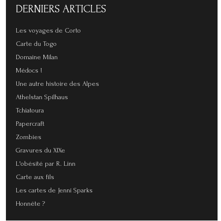
DERNIERS
ARTICLES
Les voyages de Corto
Carte du Togo
Domaine Milan
Médocs !
Une autre histoire des Alpes
Athelstan Spilhaus
Tchiatoura
Papercraft
Zombies
Gravures du XIXe
L'obésité par R. Linn
Carte aux fils
Les cartes de Jenni Sparks
Honnête ?