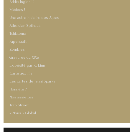
Addio Inglesi !
Médocs !
Une autre histoire des Alpes
Athelstan Spilhaus
Tchiatoura
Papercraft
Zombies
Gravures du XIXe
L'obésité par R. Linn
Carte aux fils
Les cartes de Jenni Sparks
Honnête ?
Nos assiettes
Trap Street
« Nous » Global