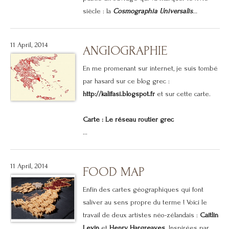
siècle : la
Cosmographia Universalis
...
11 April, 2014
ANGIOGRAPHIE
En me promenant sur internet, je suis tombé
par hasard sur ce blog grec :
http://kalifasi.blogspot.fr
et sur cette carte.
Carte : Le réseau routier grec
...
11 April, 2014
FOOD MAP
Enfin des cartes géographiques qui font
saliver au sens propre du terme ! Voici le
travail de deux artistes néo-zélandais :
Caitlin
Levin
et
Henry Hargreaves
. Inspirées par