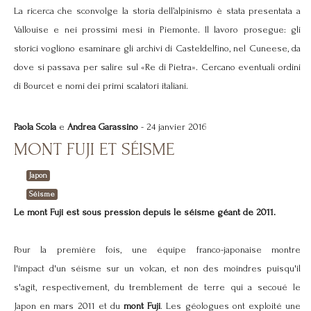
La ricerca che sconvolge la storia dell’alpinismo è stata presentata a
Vallouise e nei prossimi mesi in Piemonte. Il lavoro prosegue: gli
storici vogliono esaminare gli archivi di Casteldelfino, nel Cuneese, da
dove si passava per salire sul «Re di Pietra». Cercano eventuali ordini
di Bourcet e nomi dei primi scalatori italiani.
Paola Scola
e
Andrea Garassino
- 24 janvier 2016
MONT FUJI ET SÉISME
Japon
Séisme
Le mont Fuji est sous pression depuis le séisme géant de 2011.
Pour la première fois, une équipe franco-japonaise montre
l'impact d'un séisme sur un volcan, et non des moindres puisqu'il
s'agit, respectivement, du tremblement de terre qui a secoué le
Japon en mars 2011 et du
mont Fuji
. Les géologues ont exploité une