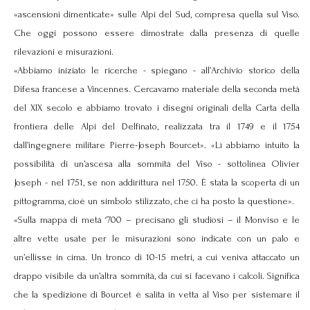
«ascensioni dimenticate» sulle Alpi del Sud, compresa quella sul Viso.
Che oggi possono essere dimostrate dalla presenza di quelle
rilevazioni e misurazioni.
«Abbiamo iniziato le ricerche - spiegano - all’Archivio storico della
Difesa francese a Vincennes. Cercavamo materiale della seconda metà
del XIX secolo e abbiamo trovato i disegni originali della Carta della
frontiera delle Alpi del Delfinato, realizzata tra il 1749 e il 1754
dall’ingegnere militare Pierre-Joseph Bourcet». «Lì abbiamo intuito la
possibilità di un’ascesa alla sommità del Viso - sottolinea Olivier
Joseph - nel 1751, se non addirittura nel 1750. È stata la scoperta di un
pittogramma, cioè un simbolo stilizzato, che ci ha posto la questione».
«Sulla mappa di metà ‘700 – precisano gli studiosi – il Monviso e le
altre vette usate per le misurazioni sono indicate con un palo e
un’ellisse in cima. Un tronco di 10-15 metri, a cui veniva attaccato un
drappo visibile da un’altra sommità, da cui si facevano i calcoli. Significa
che la spedizione di Bourcet è salita in vetta al Viso per sistemare il