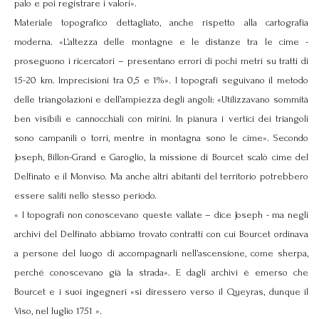
palo e poi registrare i valori».
Materiale topografico dettagliato, anche rispetto alla cartografia
moderna. «L’altezza delle montagne e le distanze tra le cime -
proseguono i ricercatori – presentano errori di pochi metri su tratti di
15-20 km. Imprecisioni tra 0,5 e 1%». I topografi seguivano il metodo
delle triangolazioni e dell’ampiezza degli angoli: «Utilizzavano sommità
ben visibili e cannocchiali con mirini. In pianura i vertici dei triangoli
sono campanili o torri, mentre in montagna sono le cime». Secondo
Joseph, Billon-Grand e Garoglio, la missione di Bourcet scalò cime del
Delfinato e il Monviso. Ma anche altri abitanti del territorio potrebbero
essere saliti nello stesso periodo.
« I topografi non conoscevano queste vallate – dice Joseph - ma negli
archivi del Delfinato abbiamo trovato contratti con cui Bourcet ordinava
a persone del luogo di accompagnarli nell’ascensione, come sherpa,
perché conoscevano già la strada». E dagli archivi è emerso che
Bourcet e i suoi ingegneri «si diressero verso il Queyras, dunque il
Viso, nel luglio 1751 ».