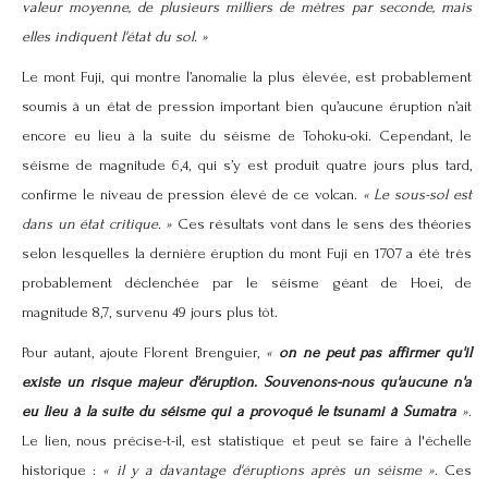
valeur moyenne, de plusieurs milliers de mètres par seconde, mais
elles indiquent l'état du sol. »
Le mont Fuji, qui montre l’anomalie la plus élevée, est probablement
soumis à un état de pression important bien qu’aucune éruption n’ait
encore eu lieu à la suite du séisme de Tohoku-oki. Cependant, le
séisme de
magnitude
6,4, qui s’y est produit quatre jours plus tard,
confirme le niveau de pression élevé de ce
volcan
.
« Le sous-sol est
dans un état critique. »
Ces résultats vont dans le sens des théories
selon lesquelles la dernière éruption du mont Fuji en 1707 a été très
probablement déclenchée par le séisme géant de Hoei, de
magnitude 8,7, survenu 49 jours plus tôt.
Pour autant, ajoute Florent Brenguier,
«
on ne peut pas affirmer qu'il
existe un risque majeur d'éruption. Souvenons-nous qu'aucune n'a
eu lieu à la suite du séisme qui a provoqué le
tsunami à Sumatra
»
.
Le lien, nous précise-t-il, est statistique et peut se faire à l'échelle
historique :
« il y a davantage d'éruptions après un séisme »
. Ces