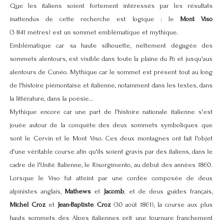
Que les italiens soient fortement intéressés par les résultats
inattendus de cette recherche est logique : le
Mont Viso
(
3 841 mètres)
est un sommet emblématique et mythique.
Emblématique car sa haute silhouette, nettement dégagée des
sommets alentours, est visible dans toute la plaine du Pô et jusqu'aux
alentours de Cunéo. Mythique car le sommet est présent tout au long
de l'histoire piémontaise et italienne, notamment dans les textes, dans
la littérature, dans la poésie…
Mythique encore car une part de l'histoire nationale italienne s'est
jouée autour de la conquête des deux sommets symboliques que
sont le Cervin et le Mont Viso. Ces deux montagnes ont fait l'objet
d'une véritable course afin qu'ils soient gravis par des italiens, dans le
cadre de l'Unité Italienne, le Risorgimento, au début des années 1860.
Lorsque le Viso fut atteint par une cordée composée de deux
alpinistes anglais,
Mathews
et
Jacomb
, et de deux guides français,
Michel Croz
et
Jean-Baptiste Croz
(30 août 1861), la course aux plus
hauts sommets des Alpes italiennes prit une tournure franchement