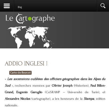
Blog
ADDIO INGLESI !
Carte-de-Bourcet
«
Les ascensions oubliées des officiers géographes dans les Alpes du
Sud
», recherches
menées par
Olivier Joseph
(Historien),
Paul Billon-
Grand,
Eugenio Garoglio
(CeSRAMP – Université de Turin), et
Alexandre Nicolas
(cartographe), a les honneurs de la
Stampa
, édition
nationale.