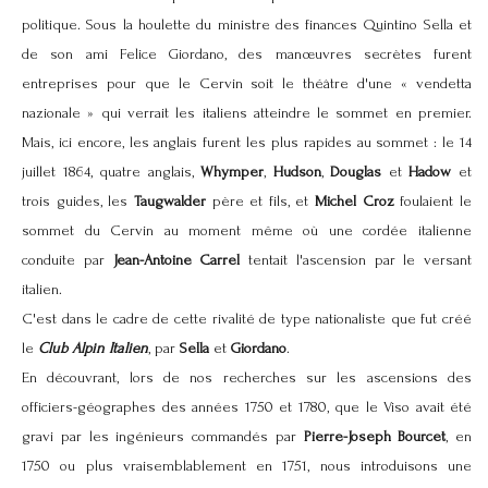
politique. Sous la houlette du ministre des finances Quintino Sella et
de son ami Felice Giordano, des manœuvres secrètes furent
entreprises pour que le Cervin soit le théâtre d'une « vendetta
nazionale » qui verrait les italiens atteindre le sommet en premier.
Mais, ici encore, les anglais furent les plus rapides au sommet : le 14
juillet 1864, quatre anglais,
Whymper
,
Hudson
,
Douglas
et
Hadow
et
trois guides, les
Taugwalder
père et fils, et
Michel Croz
foulaient le
sommet du Cervin au moment même où une cordée italienne
conduite par
Jean-Antoine Carrel
tentait l'ascension par le versant
italien.
C'est dans le cadre de cette rivalité de type nationaliste que fut créé
le
Club Alpin Italien
, par
Sella
et
Giordano
.
En découvrant, lors de nos recherches sur les ascensions des
officiers-géographes des années 1750 et 1780, que le Viso avait été
gravi par les ingénieurs commandés par
Pierre-Joseph Bourcet
, en
1750 ou plus vraisemblablement en 1751, nous introduisons une