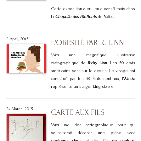
Cette exposition a eu lieu durant 3 mois dans
la
Chapelle des Pénitents
de
Vallo...
2 April, 2015
L'OBÉSITÉ PAR R. LINN
Voici une magnifique illustration
cartographique de
Ricky Linn
. Les 50 états
américains sont sur le dessin. Le visage est
constitué par les 48 États centraux, l'
Alaska
représente un Burger king size e...
24 March, 2015
CARTE AUX FILS
Voici une idée cartographique pour qui
souhaiterait décorer une pièce avec
quelques clous
et des
fils de couture
.