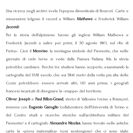
Una ricerca negli archivi svela l’epopea dimenticata di Bourcet. Carte e
misurazioni tolgono il record a William
Mathews
e Frederick William
Jacomb
P
er la storia dell’alpinismo furono gli inglesi William Mathews e
Frederick Jacomb a salire per primi, il 30 agosto 1861, sul «Re di
Pietra». Cioè il
Monviso
: la montagna simbolo del Piemonte, che nelle
giornate di cielo terso si vede dalla Pianura Padana. Ma la storia
potrebbe cambiare. Perché tre studiosi hanno scoperto, esaminando la
cartografia del XVIII secolo, che sui 3841 metri della vetta più alta delle
Cozie potrebbero essere arrivati altri, 110 anni prima: i geografi
francesi incaricati di disegnare la «mappa» del territorio.
Oliver Joseph
e
Paul Billon-Grand
, storici di Vallouise (vicino a Briançon),
insieme con
Eugenio Garoglio
(collaboratore dell’Università di Torino e
del Centro studi e ricerche storiche sull’architettura militare del
Piemonte) e il cartografo
Alexandre Nicolas
, hanno trovato nelle antiche
carte la «prova matematica» (così sostengono) che ci sono state