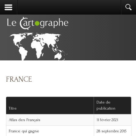
FRANCE
Date de
Titre
publication
Atlas des Français
11 février 2021
France qui gagne
28 septembre 2015