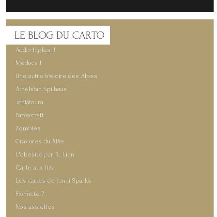
LE
BLOG DU CARTO
Addio Inglesi !
Médocs !
Une autre histoire des Alpes
Athelstan Spilhaus
Tchiatoura
Papercraft
Zombies
Gravures du XIXe
L'obésité par R. Linn
Carte aux fils
Les cartes de Jenni Sparks
Honnête ?
Nos assiettes