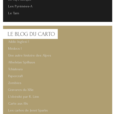
Les Pyrénées-A
Le Tarn
LE
BLOG DU CARTO
Addio Inglesi !
Médocs !
Une autre histoire des Alpes
Athelstan Spilhaus
Tchiatoura
Papercraft
Zombies
Gravures du XIXe
L'obésité par R. Linn
Carte aux fils
Les cartes de Jenni Sparks