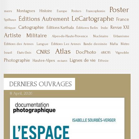
Poster
Montagnes
Histoire
mers
Europe
Posters
Francophonie
LeCartographe
Éditions Autrement
France
Spilhaus
Cartographie
Revue XXI
Éditions Karthala
Afrique
Éditions Belin
Inde
Artiste
Militaire
Nucléaire
Alpes-de-Haute-Provence
Urbanisme
Langue
Mafia
Éditions des Arènes
Éditions Les Arènes
Bande dessinée
Métro
Atlas
CNRS
DocPhoto
6MOIS
Vignoble
Israël
États-Unis
Lignes de vie
Photographie
Hautes-Alpes
Ethnie
océans
DERNIERS
OUVRAGES
8 April, 2026
7 April, 2026
1 March, 2026
23 December, 2025
9 December, 2025
6 October, 2025
5 April, 2025
17 March, 2025
11 January, 2025
10 January, 2025