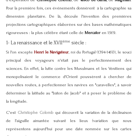
d'exploration de
Christophe Colomb
, de
Vasco de Gama
, de
Magellan
.
Pour la première fois, ces événements donnèrent à la cartographie sa
dimension planétaire. De là, découle l'invention des premières
projections cartographiques élaborées sur des bases mathématiques
rigoureuses : la plus célèbre étant celle de
Mercator
en 1569.
ème
1- La renaissance et le XVII
siècle :
Si l'on excepte
Henri le Navigateur
, roi du Portugal (1394-1460), le souci
principal des voyageurs n'était pas le perfectionnement des
sciences. En effet, la lutte contre les Musulmans et les Vénitiens qui
monopolisaient le commerce d'Orient poussèrent à chercher de
nouvelles routes, à perfectionner les navires en "caravelles", à savoir
déterminer la latitude au "bâton de Jacob" et à poser le problème de
la longitude.
C'est
Christophe Colomb
qui découvrit la variation de la déclinaison
de l'aiguille aimantée suivant les lieux (variation que nous
représentons aujourd'hui pour une date nommée sur les cartes