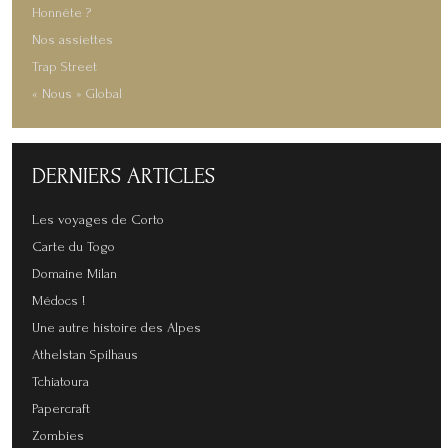
Honnête ?
Nos assiettes
Trap Street
« Nous » Global
DERNIERS
ARTICLES
Les voyages de Corto
Carte du Togo
Domaine Milan
Médocs !
Une autre histoire des Alpes
Athelstan Spilhaus
Tchiatoura
Papercraft
Zombies