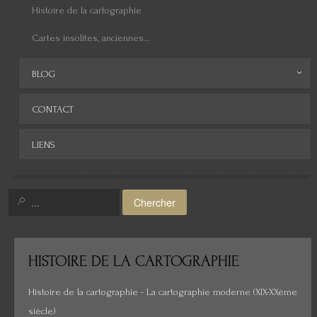
Histoire de la cartographie
Cartes insolites, anciennes...
BLOG
Archives
CONTACT
LIENS
Chercher
HISTOIRE
DE LA CARTOGRAPHIE
Histoire de la cartographie - La cartographie moderne (XIX-XXème
siècle)