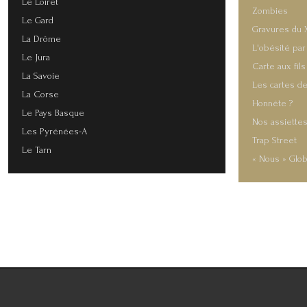
Le Loiret
Zombies
Le Gard
Gravures du 
La Drôme
L'obésité par
Le Jura
Carte aux fils
La Savoie
Les cartes de
La Corse
Honnête ?
Le Pays Basque
Nos assiette
Les Pyrénées-A
Trap Street
Le Tarn
« Nous » Glob