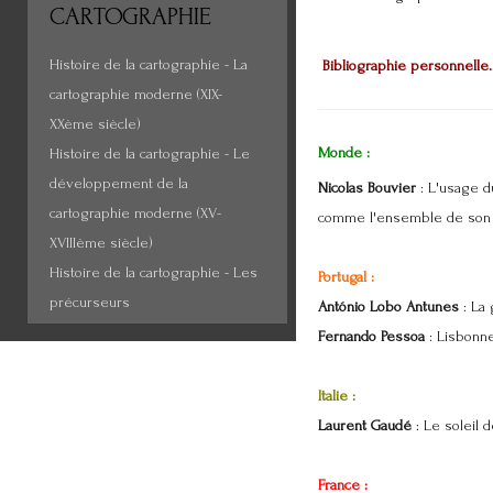
CARTOGRAPHIE
Histoire de la cartographie - La
Bibliographie personnelle.
cartographie moderne (XIX-
XXème siècle)
Monde :
Histoire de la cartographie - Le
développement de la
Nicolas Bouvier
: L'usage du
cartographie moderne (XV-
comme l'ensemble de son
XVIIIème siècle)
Histoire de la cartographie - Les
Portugal :
précurseurs
António Lobo Antunes
: La 
Fernando Pessoa
: Lisbonne
Italie :
Laurent Gaudé
: Le soleil d
France :