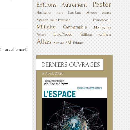
Poster
Éditions Autrement
Nucléaire
mers
Afrique
États-Unis
océans
Alpes-de-Haute-Provence
Francophonie
Militaire
Cartographie
Montagnes
DocPhoto
Éditions Karthala
Posters
Atlas
Revue XXI
Ethnie
e émerveillement,
DERNIERS
OUVRAGES
8 April, 2026