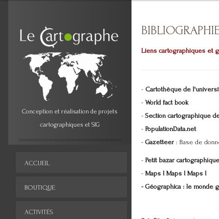
BIBLIOGRAPH
Liens cartographiques et 
-
Cartothèque de l'universi
-
World fact book
Conception et réalisation de projets
-
Section cartographique d
cartographiques et SIG
-
PopulationData.net
-
Gazetteer
: Base de donné
-
Petit bazar cartographiqu
ACCUEIL
-
Maps ! Maps ! Maps !
- Géographica : le monde g
BOUTIQUE
ACTIVITÉS