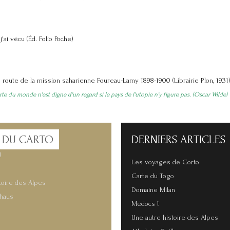
j'ai vécu (Éd. Folio Poche)
 route de la mission saharienne Foureau-Lamy 1898-1900 (
Librairie Plon, 1931
e du monde n'est digne d'un regard si le pays de l'utopie n'y figure pas. (Oscar Wilde)
 DU CARTO
DERNIERS
ARTICLES
!
Les voyages de Corto
Carte du Togo
toire des Alpes
Domaine Milan
lhaus
Médocs !
Une autre histoire des Alpes