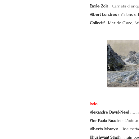
Émile Zola
: Carnets d'enqu
Albert Londres
: Visions or
Collectif
: Mer de Glace, Ar
Inde
:
Alexandre David-Néel
: L'In
Pier Paolo Pasolini
: L'odeur
Alberto Moravia
: Une certa
Khushwant Singh
: Train po