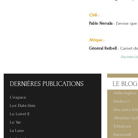
Chili
:
Pablo Neruda
: J'avoue que 
Afrique
:
Général Reibell
:
Carnet de
Aucune cart
DERNIÈRES
PUBLICATIONS
LE
BLOG
Addio Inglesi 
L'espace
Médocs !
Les États-Unis
Une autre his
Le Loiret II
Athelstan Spi
Le Var
Tchiatoura
La Lune
Papercraft