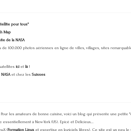
ellite pour tous"
ch Map
ite de la NASA
s de 100.000 photos aériennes en ligne de villes, villages, sites remarquab
atellites
ici
et
là
!
NASA
et chez les
Suisses
 Pour les amateurs de bonne cuisine, voici un blog qui présente une petite "
e essentiellement à New-York (US). Epicé et Délicieux...
nuX (
Formation Linux
et expertise en logiciels libres). Ce site est un peu le s