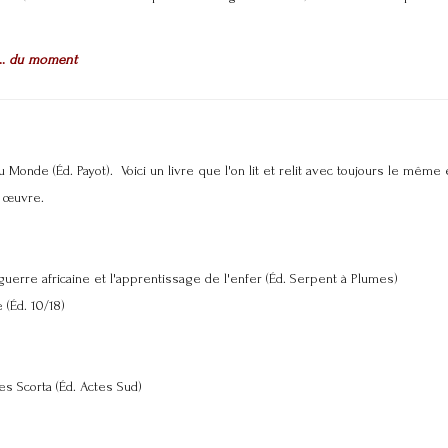
..
du moment
 Monde (Éd. Payot). Voici un livre que l'on lit et relit avec toujours le mêm
 œuvre.
guerre africaine et l'apprentissage de l'enfer (Éd. Serpent à Plumes)
 (Éd. 10/18)
es Scorta (Éd. Actes Sud)