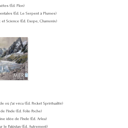
êtes (Éd. Plon)
ientales (Éd. Le Serpent à Plumes)
t et Science (Éd. Esope, Chamonix)
de où j'ai vécu (Éd. Pocket Spriritualité)
 de l'Inde (Éd. Folio Poche)
ine idée de l'Inde (Éd. Arlea)
ur le Pakistan (Éd. Autrement)