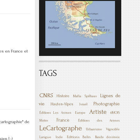
les en France et
TAGS
CNRS
Lignes de
Histoire
Mafia
Spilhaus
vie
Photographie
Hautes-Alpes
Israël
Artiste
6MOIS
Éditions Les Arènes
Europe
France
Métro
Éditions des Arènes
cartographie" de
LeCartographe
Vignoble
Urbanisme
Langue
Inde
Éditions Belin
Bande dessinée
ien ! :)