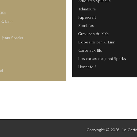
Athelstan Spilhaus
Tchiatoura
XIXe
Papercraft
 R. Linn
Zombies
Gravures du XIXe
 Jenni Sparks
L'obésité par R. Linn
Carte aux fils
s
Les cartes de Jenni Sparks
Honnête ?
al
Copyright © 2026. Le-Carto