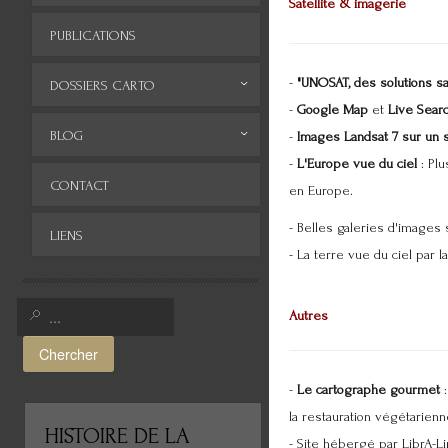
Satellite & imagerie
PUBLICATIONS
-
"UNOSAT, des solutions sat
DOSSIERS CARTO
-
Google Map
et
Live Sear
Monde
BLOG
-
Images Landsat 7 sur un s
-
L'Europe vue du ciel
: Plu
Europe
Archives
CONTACT
en Europe.
Afrique
- Belles galeries d'images s
LIENS
Asie
- La terre vue du ciel par la
Amérique
Autres
Moyen-Orient
Chercher
Histoire de la cartographie
-
Le cartographe gourmet
:
Cartes insolites, anciennes...
la restauration végétarienn
HISTOIRE
DE LA
- Site hébergé par LibrA-Li