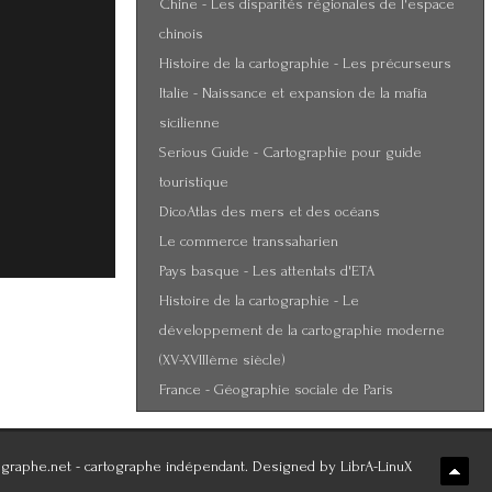
Chine - Les disparités régionales de l'espace
chinois
Histoire de la cartographie - Les précurseurs
Italie - Naissance et expansion de la mafia
sicilienne
Serious Guide - Cartographie pour guide
touristique
DicoAtlas des mers et des océans
Le commerce transsaharien
Pays basque - Les attentats d'ETA
Histoire de la cartographie - Le
développement de la cartographie moderne
(XV-XVIIIème siècle)
France - Géographie sociale de Paris
graphe.net - cartographe indépendant. Designed by LibrA-LinuX