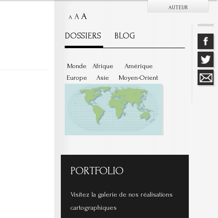
AUTEUR
A
A
A
DOSSIERS
BLOG
Monde
Afrique
Amérique
Europe
Asie
Moyen-Orient
PORTFOLIO
Visitez la galerie de nos réalisations
cartographiques