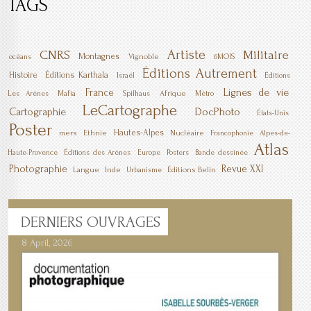
TAGS
Artiste
CNRS
Militaire
Montagnes
Vignoble
6MOIS
océans
Éditions Autrement
Histoire
Éditions Karthala
Israël
Éditions
Lignes de vie
France
Mafia
Afrique
Les Arènes
Spilhaus
Métro
LeCartographe
DocPhoto
Cartographie
États-Unis
Poster
Hautes-Alpes
mers
Ethnie
Nucléaire
Francophonie
Alpes-de-
Atlas
Haute-Provence
Éditions des Arènes
Europe
Posters
Bande dessinée
Photographie
Revue XXI
Langue
Inde
Éditions Belin
Urbanisme
DERNIERS
OUVRAGES
8 April, 2026
7 April, 2026
1 March, 2026
23 December, 2025
9 December, 2025
6 October, 2025
5 April, 2025
17 March, 2025
11 January, 2025
10 January, 2025