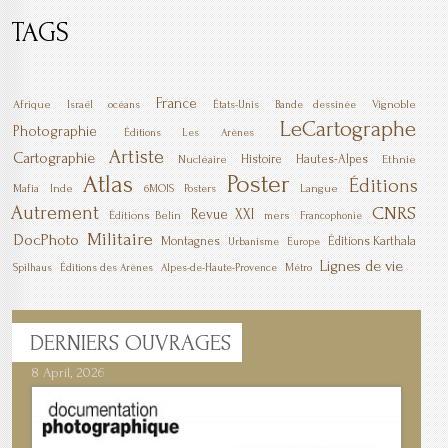
TAGS
France
Afrique
Vignoble
Israël
océans
États-Unis
Bande dessinée
LeCartographe
Photographie
Éditions Les Arènes
Artiste
Cartographie
Histoire
Hautes-Alpes
Nucléaire
Ethnie
Poster
Atlas
Éditions
Mafia
Inde
6MOIS
Langue
Posters
Autrement
CNRS
Revue XXI
Éditions Belin
mers
Francophonie
Militaire
DocPhoto
Montagnes
Éditions Karthala
Urbanisme
Europe
Lignes de vie
Spilhaus
Éditions des Arènes
Alpes-de-Haute-Provence
Métro
DERNIERS
OUVRAGES
8 April, 2026
7 April, 2026
1 March, 2026
23 December, 2025
9 December, 2025
6 October, 2025
5 April, 2025
17 March, 2025
11 January, 2025
10 January, 2025