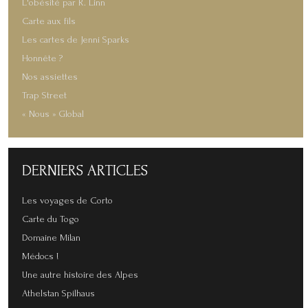
L'obésité par R. Linn
Carte aux fils
Les cartes de Jenni Sparks
Honnête ?
Nos assiettes
Trap Street
« Nous » Global
DERNIERS
ARTICLES
Les voyages de Corto
Carte du Togo
Domaine Milan
Médocs !
Une autre histoire des Alpes
Athelstan Spilhaus