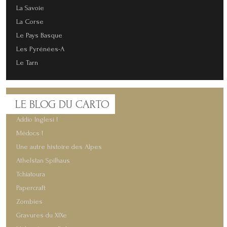
La Savoie
La Corse
Le Pays Basque
Les Pyrénées-A
Le Tarn
LE
BLOG DU CARTO
Addio Inglesi !
Médocs !
Une autre histoire des Alpes
Athelstan Spilhaus
Tchiatoura
Papercraft
Zombies
Gravures du XIXe