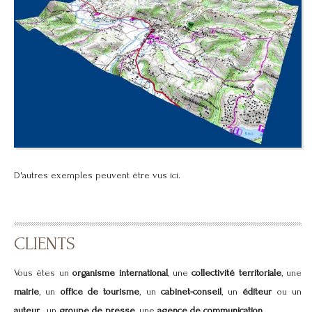
D'autres exemples peuvent être vus
ici
.
CLIENTS
Vous êtes un
organisme international
, une
collectivité territoriale
, une
mairie
, un
office de tourisme
, un
cabinet-conseil
, un
éditeur
ou un
auteur
, un
groupe de presse
, une
agence de communication
…