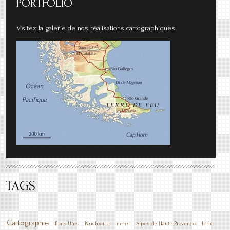
PORTFOLIO
Visitez la galerie de nos réalisations cartographiques
TAGS
Cartographie
Nucléaire
mers
Inde
États-Unis
Alpes-de-Haute-Provence