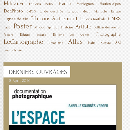
Militaire
France
Montagnes
Hautes-Alpes
Éditions Belin
DocPhoto
6MOIS
Langue
Vignoble
Bande dessinée
Métro
Europe
Éditions Autrement
CNRS
Lignes de vie
Éditions Karthala
Poster
Artiste
Histoire
Afrique
Israël
Spilhaus
Éditions des Arènes
Photographie
Ethnie
Posters
océans
Éditions Les Arènes
Atlas
LeCartographe
Revue XXI
Mafia
Urbanisme
Francophonie
DERNIERS
OUVRAGES
8 April, 2026
7 April, 2026
1 March, 2026
23 December, 2025
9 December, 2025
6 October, 2025
5 April, 2025
17 March, 2025
11 January, 2025
10 January, 2025