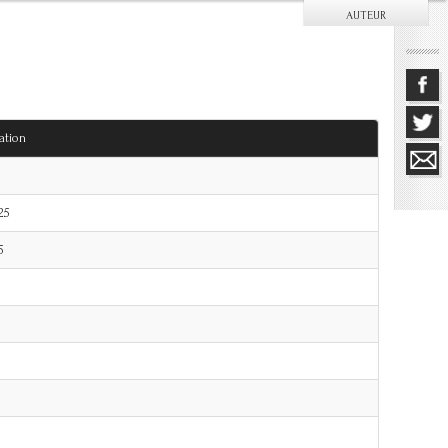
AUTEUR
ation
25
5