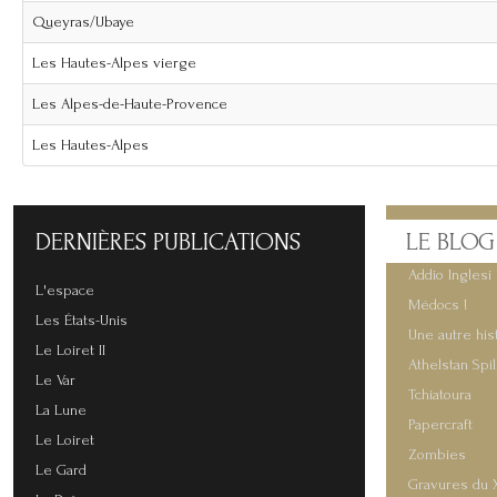
Queyras/Ubaye
Les Hautes-Alpes vierge
Les Alpes-de-Haute-Provence
Les Hautes-Alpes
DERNIÈRES
PUBLICATIONS
LE
BLOG
Addio Inglesi 
L'espace
Médocs !
Les États-Unis
Une autre his
Le Loiret II
Athelstan Spi
Le Var
Tchiatoura
La Lune
Papercraft
Le Loiret
Zombies
Le Gard
Gravures du 