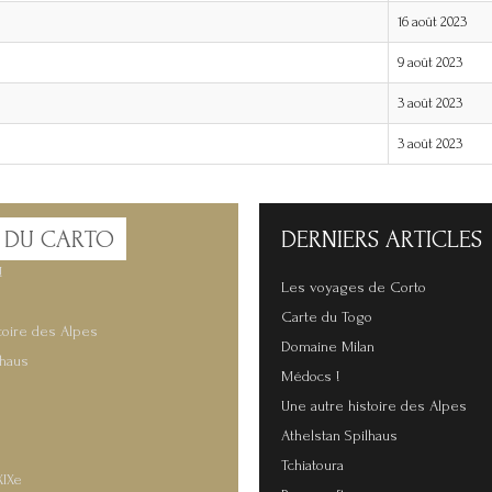
16 août 2023
9 août 2023
3 août 2023
3 août 2023
 DU CARTO
DERNIERS
ARTICLES
!
Les voyages de Corto
Carte du Togo
toire des Alpes
Domaine Milan
lhaus
Médocs !
Une autre histoire des Alpes
Athelstan Spilhaus
Tchiatoura
XIXe