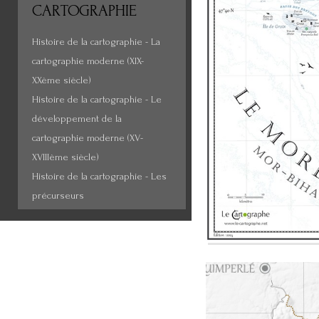
CARTOGRAPHIE
Histoire de la cartographie - La
cartographie moderne (XIX-
XXème siècle)
Histoire de la cartographie - Le
développement de la
cartographie moderne (XV-
XVIIIème siècle)
Histoire de la cartographie - Les
précurseurs