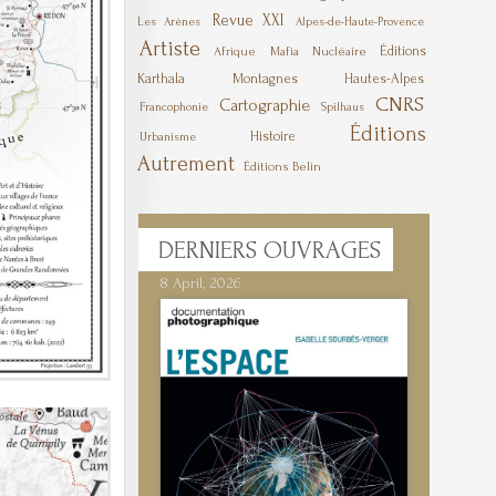
Revue XXI
Les Arènes
Alpes-de-Haute-Provence
Artiste
Éditions
Afrique
Mafia
Nucléaire
Karthala
Montagnes
Hautes-Alpes
CNRS
Cartographie
Francophonie
Spilhaus
Éditions
Histoire
Urbanisme
Autrement
Éditions Belin
DERNIERS
OUVRAGES
8 April, 2026