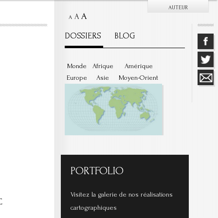
AUTEUR
A
A
A
DOSSIERS
BLOG
Monde
Afrique
Amérique
Europe
Asie
Moyen-Orient
PORTFOLIO
Visitez la galerie de nos réalisations
C
cartographiques