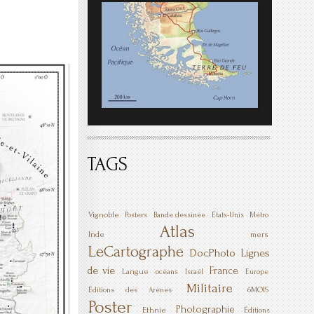
TAGS
Vignoble
Posters
Bande dessinée
États-Unis
Métro
Atlas
Inde
mers
LeCartographe
DocPhoto
Lignes
de vie
France
Langue
océans
Israël
Europe
Militaire
6MOIS
Éditions des Arènes
Poster
Photographie
Ethnie
Éditions