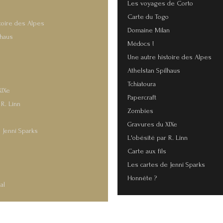
Les voyages de Corto
Carte du Togo
toire des Alpes
Domaine Milan
lhaus
Médocs !
Une autre histoire des Alpes
Athelstan Spilhaus
Tchiatoura
XIXe
Papercraft
 R. Linn
Zombies
Gravures du XIXe
 Jenni Sparks
L'obésité par R. Linn
Carte aux fils
s
Les cartes de Jenni Sparks
Honnête ?
al