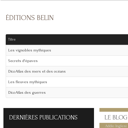
ÉDITIONS BELIN
Titre
Les vignobles mythiques
Secrets d'épaves
DicoAtlas des mers et des océans
Les fleuves mythiques
DicoAtlas des guerres
DERNIÈRES
PUBLICATIONS
LE
BLOG
Addio Inglesi 