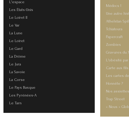
L'espace
Médocs !
Les États-Unis
Une autre his
Le Loiret II
Athelstan Spi
Le Var
Tchiatoura
La Lune
Papercraft
Le Loiret
Zombies
Le Gard
Gravures du 
La Drôme
L'obésité par
Le Jura
Carte aux fils
La Savoie
Les cartes de
La Corse
Honnête ?
Le Pays Basque
Nos assiette
Les Pyrénées-A
Trap Street
Le Tarn
« Nous » Glob