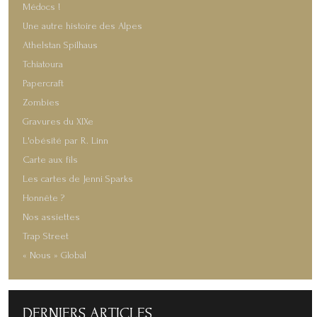
Médocs !
Une autre histoire des Alpes
Athelstan Spilhaus
Tchiatoura
Papercraft
Zombies
Gravures du XIXe
L'obésité par R. Linn
Carte aux fils
Les cartes de Jenni Sparks
Honnête ?
Nos assiettes
Trap Street
« Nous » Global
DERNIERS
ARTICLES