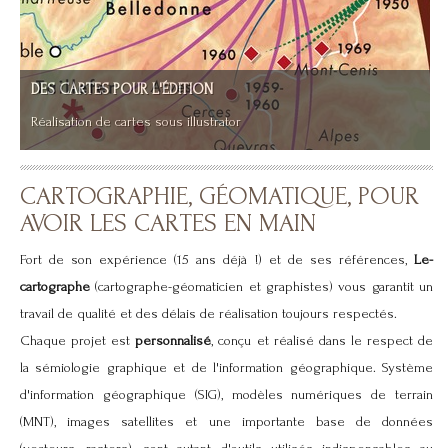
DES CARTES POUR L'ÉDITION
CARTOGRAPHIE, GÉOMATIQUE, POUR
Réalisation de cartes sous illustrator
AVOIR LES CARTES EN MAIN
Fort de son expérience (15 ans déjà !) et de ses références,
Le-
cartographe
(cartographe-géomaticien et graphistes) vous garantit un
travail de qualité et des délais de réalisation toujours respectés.
Chaque projet est
personnalisé
, conçu et réalisé dans le respect de
la sémiologie graphique et de l'information géographique. Système
d'information géographique (SIG), modèles numériques de terrain
(MNT), images satellites et une importante base de données