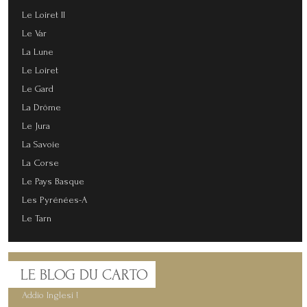
Le Loiret II
Le Var
La Lune
Le Loiret
Le Gard
La Drôme
Le Jura
La Savoie
La Corse
Le Pays Basque
Les Pyrénées-A
Le Tarn
LE
BLOG DU CARTO
Addio Inglesi !