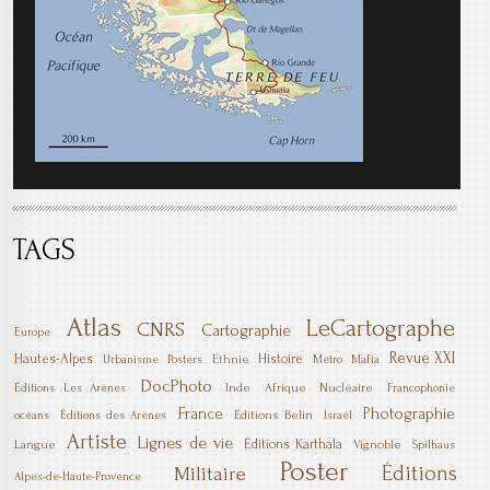
TAGS
Atlas
LeCartographe
CNRS
Cartographie
Europe
Revue XXI
Hautes-Alpes
Histoire
Ethnie
Mafia
Urbanisme
Posters
Métro
DocPhoto
Inde
Afrique
Nucléaire
Éditions Les Arènes
Francophonie
France
Photographie
Éditions Belin
océans
Éditions des Arènes
Israël
Artiste
Lignes de vie
Éditions Karthala
Langue
Vignoble
Spilhaus
Poster
Éditions
Militaire
Alpes-de-Haute-Provence