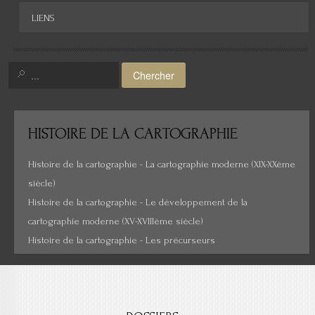
Afrique
LIENS
Asie
Amérique
Chercher
Moyen-Orient
Histoire de la cartographie
HISTOIRE
DE LA CARTOGRAPHIE
Cartes insolites, anciennes...
Histoire de la cartographie - La cartographie moderne (XIX-XXème
siècle)
Histoire de la cartographie - Le développement de la
cartographie moderne (XV-XVIIIème siècle)
Histoire de la cartographie - Les précurseurs