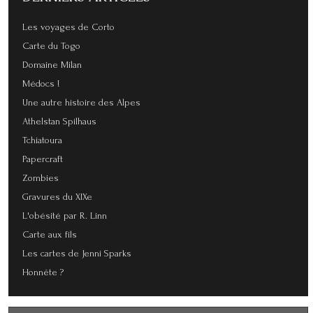
Les voyages de Corto
Carte du Togo
Domaine Milan
Médocs !
Une autre histoire des Alpes
Athelstan Spilhaus
Tchiatoura
Papercraft
Zombies
Gravures du XIXe
L'obésité par R. Linn
Carte aux fils
Les cartes de Jenni Sparks
Honnête ?