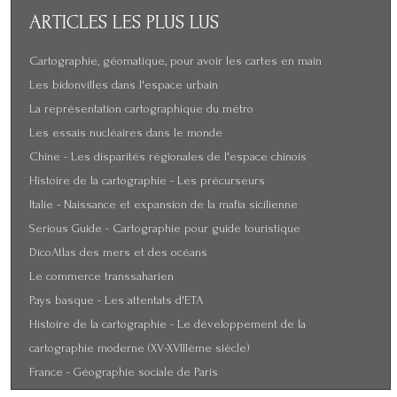
ARTICLES
LES PLUS LUS
Cartographie, géomatique, pour avoir les cartes en main
Les bidonvilles dans l'espace urbain
La représentation cartographique du métro
Les essais nucléaires dans le monde
Chine - Les disparités régionales de l'espace chinois
Histoire de la cartographie - Les précurseurs
Italie - Naissance et expansion de la mafia sicilienne
Serious Guide - Cartographie pour guide touristique
DicoAtlas des mers et des océans
Le commerce transsaharien
Pays basque - Les attentats d'ETA
Histoire de la cartographie - Le développement de la
cartographie moderne (XV-XVIIIème siècle)
France - Géographie sociale de Paris