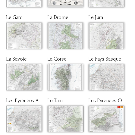
Le Gard
La Drôme
Le Jura
La Savoie
La Corse
Le Pays Basque
Les Pyrénées-A
Le Tarn
Les Pyrénées-O.