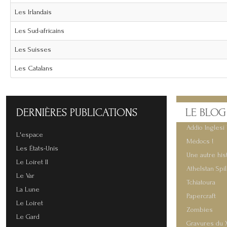
Les Irlandais
Les Sud-africains
Les Suisses
Les Catalans
DERNIÈRES
PUBLICATIONS
LE
BLOG
Addio Inglesi 
L'espace
Médocs !
Les États-Unis
Une autre his
Le Loiret II
Athelstan Spi
Le Var
Tchiatoura
La Lune
Papercraft
Le Loiret
Zombies
Le Gard
Gravures du 