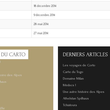
18 décembre 2014
9 décembre 2014
28 mai 2014
27 mai 2014
 DU CARTO
DERNIERS
ARTICLES
!
Les voyages de Corto
Carte du Togo
toire des Alpes
Domaine Milan
lhaus
Médocs !
Une autre histoire des Alpes
Athelstan Spilhaus
Tchiatoura
XIXe