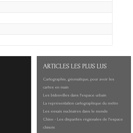
ARTICLES
LES PLUS LUS
Cartographie, géomatique, pour avoir les
cartes en main
Les bidonvilles dans l'espace urbain
La représentation cartographique du métro
Les essais nucléaires dans le monde
Chine - Les disparités régionales de l'espace
chinois