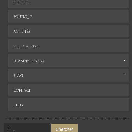
ACCUEIL
BOUTIQUE
ACTIVITÉS
PUBLICATIONS
DOSSIERS CARTO
Monde
BLOG
Europe
Archives
CONTACT
Afrique
LIENS
Asie
Amérique
Chercher
Moyen-Orient