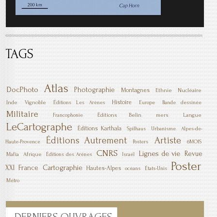
TAGS
Atlas
DocPhoto
Photographie
Montagnes
Ethnie
Nucléaire
Histoire
Inde
Vignoble
Éditions Les Arènes
Europe
Bande dessinée
Militaire
Éditions Belin
mers
Langue
Francophonie
LeCartographe
Éditions Karthala
Spilhaus
Urbanisme
Alpes-de-
Éditions Autrement
Artiste
6MOIS
Haute-Provence
Posters
CNRS
Lignes de vie
Revue
Mafia
Afrique
Éditions des Arènes
Israël
Poster
Cartographie
XXI
France
Hautes-Alpes
océans
États-Unis
Métro
DERNIERS
OUVRAGES