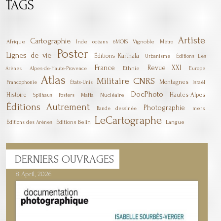
TAGS
Artiste
Cartographie
Afrique
Inde
6MOIS
Vignoble
océans
Métro
Poster
Lignes de vie
Éditions Karthala
Urbanisme
Éditions Les
France
Revue XXI
Ethnie
Arènes
Alpes-de-Haute-Provence
Europe
Atlas
Militaire
CNRS
Montagnes
Francophonie
États-Unis
Israël
DocPhoto
Histoire
Hautes-Alpes
Mafia
Nucléaire
Spilhaus
Posters
Éditions Autrement
Photographie
mers
Bande dessinée
LeCartographe
Éditions Belin
Langue
Éditions des Arènes
DERNIERS
OUVRAGES
8 April, 2026
7 April, 2026
1 March, 2026
23 December, 2025
9 December, 2025
6 October, 2025
5 April, 2025
17 March, 2025
11 January, 2025
10 January, 2025