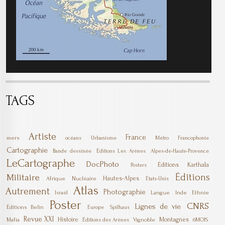
TAGS
Artiste
France
mers
océans
Urbanisme
Métro
Francophonie
Cartographie
Bande dessinée
Éditions Les Arènes
Alpes-de-Haute-Provence
LeCartographe
DocPhoto
Éditions Karthala
Posters
Éditions
Militaire
Hautes-Alpes
Afrique
Nucléaire
États-Unis
Atlas
Autrement
Photographie
Langue
Inde
Ethnie
Israël
Poster
CNRS
Lignes de vie
Éditions Belin
Europe
Spilhaus
Revue XXI
Histoire
Montagnes
Mafia
Vignoble
6MOIS
Éditions des Arènes