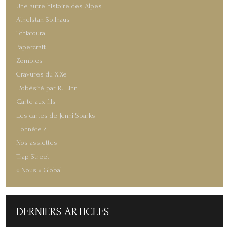
Une autre histoire des Alpes
Athelstan Spilhaus
Tchiatoura
Papercraft
Zombies
Gravures du XIXe
L'obésité par R. Linn
Carte aux fils
Les cartes de Jenni Sparks
Honnête ?
Nos assiettes
Trap Street
« Nous » Global
DERNIERS
ARTICLES