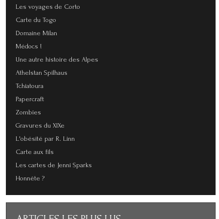
Les voyages de Corto
Carte du Togo
Domaine Milan
Médocs !
Une autre histoire des Alpes
Athelstan Spilhaus
Tchiatoura
Papercraft
Zombies
Gravures du XIXe
L'obésité par R. Linn
Carte aux fils
Les cartes de Jenni Sparks
Honnête ?
ARTICLES
LES PLUS LUS