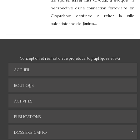
transports, Israël Katz (Likoud), a évoqué la
perspective d’une connection ferroviaire en
Cisjordanie destinée à relier la ville
palestinienne de
Jénine...
Conception et réalisation de projets cartographiques et SIG
ACCUEIL
BOUTIQUE
ACTIVITÉS
PUBLICATIONS
DOSSIERS CARTO