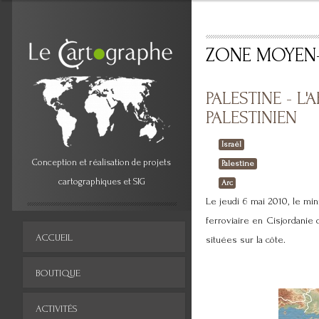
ZONE MOYEN
PALESTINE - L
PALESTINIEN
Israël
Conception et réalisation de projets
Palestine
cartographiques et SIG
Arc
Le jeudi 6 mai 2010, le min
ferroviaire en Cisjordanie 
ACCUEIL
situées sur la côte.
BOUTIQUE
ACTIVITÉS