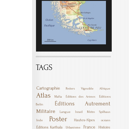
TAGS
Cartographie
Vignoble
Afrique
Posters
Atlas
Mafia
Éditions
Éditions des Arènes
Éditions Autrement
Belin
Militaire
Langue
Israël
Métro
Spilhaus
Poster
Hautes-Alpes
Inde
océans
France
Éditions Karthala
Histoire
Urbanisme