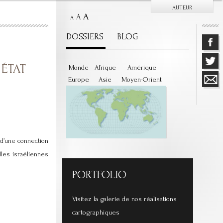
AUTEUR
A
A
A
DOSSIERS
BLOG
 ÉTAT
Monde
Afrique
Amérique
Europe
Asie
Moyen-Orient
 d’une connection
illes israéliennes
PORTFOLIO
Visitez la galerie de nos réalisations
cartographiques