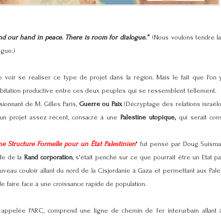
nd our hand in peace. There is room for dialogue.”
(Nous voulons tendre la m
ogue.)
e voir se réaliser ce type de projet dans la région. Mais le fait que l'o
bitation productive entre ces deux peuples qui se ressemblent tellement.
ionnant de M. Gilles Paris,
Guerre ou Paix
(Décryptage des relations israélo
n projet assez récent, consacré à une
Palestine utopique,
qui serait cons
Une Structure Formelle pour un État
Palestinien
" fut pensé par Doug Suisma
de de la
Rand corporation
, s'était penché sur ce que pourrait être un Etat pa
eau couloir allant du nord de la Cisjordanie à Gaza et permettant aux Pales
e faire face à une croissance rapide de population.
 appelée l'ARC, comprend une ligne de chemin de fer interurbain allant