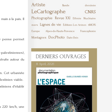
Artiste
Bande dessinée
LeCartographe
CNRS
Photographie
Revue XXI
Ethnie
Nucléaire
ain à la paix. Il
Lignes de vie
mers
6MOIS
Éditions Les Arènes
Europe
Alpes-de-Haute-Provence
Francophonie
DocPhoto
Montagnes
États-Unis
n y pense permet
-palestiniennes),
DERNIERS
OUVRAGES
truite autour du
8 April, 2026
n. Cet urbaniste
lestinien viable.
tiniens d'établir
 à 220 km/h, une