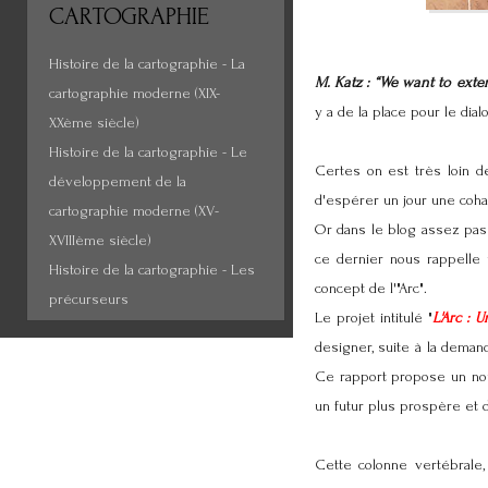
CARTOGRAPHIE
Histoire de la cartographie - La
M. Katz : “We want to exte
cartographie moderne (XIX-
y a de la place pour le dial
XXème siècle)
Histoire de la cartographie - Le
Certes on est très loin d
développement de la
d'espérer un jour une coha
cartographie moderne (XV-
Or dans le blog assez pass
XVIIIème siècle)
ce dernier nous rappelle
u
Histoire de la cartographie - Les
concept de l'"Arc".
précurseurs
Le projet intitulé "
L'Arc : 
designer, suite à la deman
Ce rapport propose un nouv
un futur plus prospère et d
Cette colonne vertébrale,