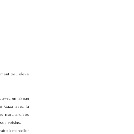
alement peu élevé
t avec un niveau
de Gaza avec la
des marchandises
 ses voisins.
raire à morceller