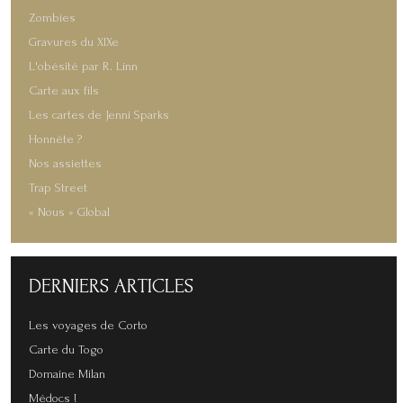
Zombies
Gravures du XIXe
L'obésité par R. Linn
Carte aux fils
Les cartes de Jenni Sparks
Honnête ?
Nos assiettes
Trap Street
« Nous » Global
DERNIERS
ARTICLES
Les voyages de Corto
Carte du Togo
Domaine Milan
Médocs !