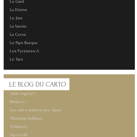
Le Gard
La Drôme
Le Jura
La Savoie
La Corse
Le Pays Basque
Les Pyrénées-A
Le Tarn
LE
BLOG DU CARTO
Addio Inglesi !
Médocs !
Une autre histoire des Alpes
Athelstan Spilhaus
Tchiatoura
Papercraft