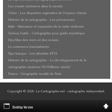
Les essais nucléaires dans le monde
Chine - Les disparités régionales de l'espace chinois
Histoire de la cartographie - Les précurseurs
Italie - Naissance et expansion de la mafia sicilienne
Serious Guide - Cartographie pour guide touristique
DicoAtlas des mers et des océans
Le commerce transsaharien
Pays basque - Les attentats d'ETA
Histoire de la cartographie - Le développement de la
cartographie moderne (XV-XVIIIème siècle)
France - Géographie sociale de Paris
Copyright © 2026. Le-Cartographe.net - cartographe indépendant.
Designed by LibrA-LinuX
Desktop Version