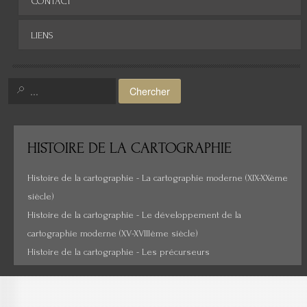
CONTACT
Afrique
LIENS
Asie
Amérique
Chercher
Moyen-Orient
Histoire de la cartographie
HISTOIRE
DE LA CARTOGRAPHIE
Cartes insolites, anciennes...
Histoire de la cartographie - La cartographie moderne (XIX-XXème
siècle)
Histoire de la cartographie - Le développement de la
cartographie moderne (XV-XVIIIème siècle)
Histoire de la cartographie - Les précurseurs