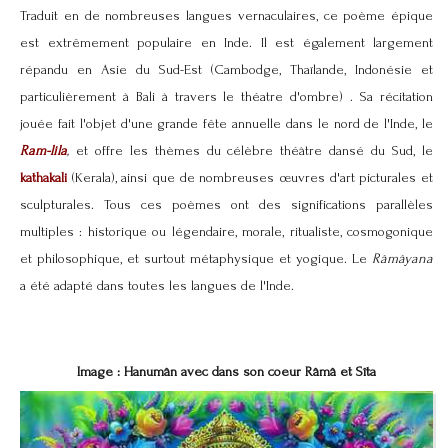
Traduit en de nombreuses langues vernaculaires, ce poème épique
est extrêmement populaire en Inde. Il est également largement
répandu en Asie du Sud-Est (Cambodge, Thaïlande, Indonésie et
particulièrement à Bali à travers le théatre d'ombre) . Sa récitation
jouée fait l'objet d'une grande fête annuelle dans le nord de l
'
Inde
, le
Ram-lila
,
et offre les thèmes du célèbre théâtre dansé du Sud, le
kathakali
(Kerala), ainsi que de nombreuses œuvres d'art picturales et
sculpturales. Tous ces poèmes ont des significations parallèles
multiples : historique ou légendaire, morale, ritualiste, cosmogonique
et philosophique, et surtout métaphysique et yogique. Le
Râmâyana
a été adapté dans toutes les langues de l'Inde.
Image : Hanumân avec dans son coeur Râmâ et Sîta