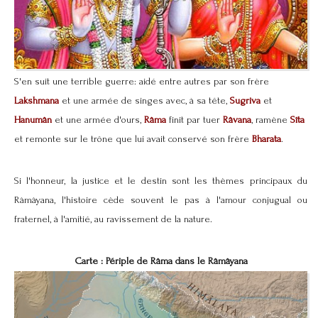
S'en suit une terrible guerre: aidé entre autres par son frère
Lakshmana
et une armée de singes avec, à sa tête,
Sugriva
et
Hanumân
et une armée d'ours,
Râma
finit par tuer
Râvana
, ramène
Sîta
et remonte sur le trône que lui avait conservé son frère
Bharata
.
Si l'honneur, la justice et le destin sont les thèmes principaux du
Râmâyana, l'histoire cède souvent le pas à l'amour conjugual ou
fraternel, à l'amitié, au ravissement de la nature.
Carte : Périple de Râma dans le Râmâyana