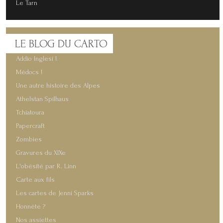
Le Tarn
LE
BLOG DU CARTO
Addio Inglesi !
Médocs !
Une autre histoire des Alpes
Athelstan Spilhaus
Tchiatoura
Papercraft
Zombies
Gravures du XIXe
L'obésité par R. Linn
Carte aux fils
Les cartes de Jenni Sparks
Honnête ?
Nos assiettes