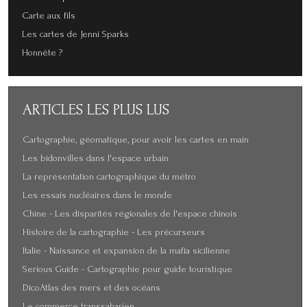
Carte aux fils
Les cartes de Jenni Sparks
Honnête ?
ARTICLES
LES PLUS LUS
Cartographie, géomatique, pour avoir les cartes en main
Les bidonvilles dans l'espace urbain
La représentation cartographique du métro
Les essais nucléaires dans le monde
Chine - Les disparités régionales de l'espace chinois
Histoire de la cartographie - Les précurseurs
Italie - Naissance et expansion de la mafia sicilienne
Serious Guide - Cartographie pour guide touristique
DicoAtlas des mers et des océans
Le commerce transsaharien