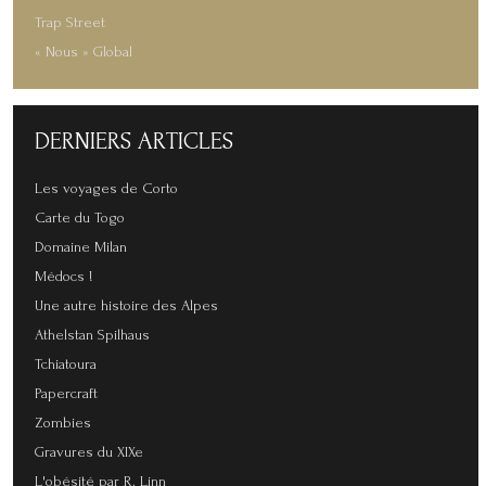
Trap Street
« Nous » Global
DERNIERS
ARTICLES
Les voyages de Corto
Carte du Togo
Domaine Milan
Médocs !
Une autre histoire des Alpes
Athelstan Spilhaus
Tchiatoura
Papercraft
Zombies
Gravures du XIXe
L'obésité par R. Linn