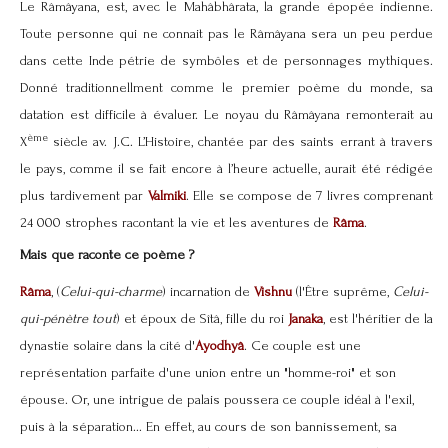
Le Râmâyana, est, avec le Mahâbhârata, la grande épopée indienne.
Toute personne qui ne connait pas le Râmâyana sera un peu perdue
dans cette Inde pétrie de symbôles et de personnages mythiques.
Donné traditionnellment comme le premier poème du monde, sa
datation est difficile à évaluer. Le noyau du Râmâyana remonterait au
ème
X
siècle av. J.C. L’Histoire, chantée par des saints errant à travers
le pays, comme il se fait encore à l’heure actuelle, aurait été rédigée
plus tardivement par
Valmiki
. Elle se compose de 7 livres comprenant
24 000 strophes racontant la vie et les aventures de
Râma
.
Mais que raconte ce poème ?
Râma
, (
Celui-qui-charme
) incarnation de
Vishnu
(l'Être suprême,
Celui-
qui-pénètre tout
) et époux de Sîtâ, fille du roi
Janaka
, est l'héritier de la
dynastie solaire dans la cité d'
Ayodhyâ
. Ce couple est une
représentation parfaite d'une union entre un "homme-roi" et son
épouse. Or, une intrigue de palais poussera ce couple idéal à l'exil,
puis à la séparation... En effet, au cours de son bannissement, sa