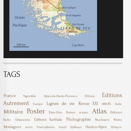
TAGS
Éditions
France
Vignoble
Ethnie
Alpes-de-Haute-Provence
Autrement
Lignes de vie
Revue XXI
6MOIS
Inde
Europe
Poster
Atlas
Militaire
Éditions
États-Unis
Posters
océans
Photographie
Éditions Karthala
Belin
Nucléaire
Urbanisme
Métro
Montagnes
Hautes-Alpes
mers
Afrique
Francophonie
Israël
Spilhaus