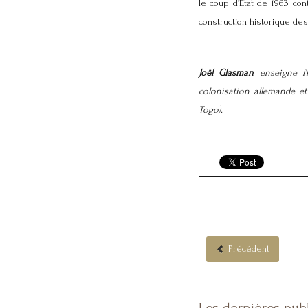
le coup d’État de 1963 con
construction historique des
Joël Glasman
enseigne l’h
colonisation allemande et 
Togo).
Précédent
Les dernières pub