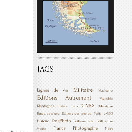
TAGS
Militaire
Lignes de vie
Nucléaire
Éditions Autrement
Vignoble
CNRS
Montagnes
mers
Posters
Urbanisme
Mafia
6MOIS
Bande dessinée
Éditions des Arènes
DocPhoto
Histoire
Éditions Belin
Éditions Les
France
Photographie
Arènes
Métro