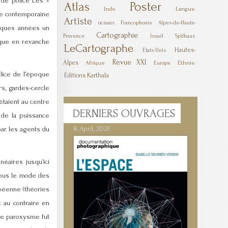
 de police Les «
Poster
Atlas
Inde
Langue
ire contemporaine
Artiste
océans
Francophonie
Alpes-de-Haute-
elques années un
Cartographie
Provence
Israël
Spilhaus
que en revanche
LeCartographe
Hautes-
États-Unis
Revue XXI
Alpes
Afrique
Ethnie
Europe
lice de l’époque
Éditions Karthala
rs, gardes-cercle
étaient au centre
DERNIERS
OUVRAGES
s de la puissance
8 April, 2026
par les agents du
éaires jusqu’ici
sous le mode des
opéenne (théories
t au contraire en
 le paroxysme fut