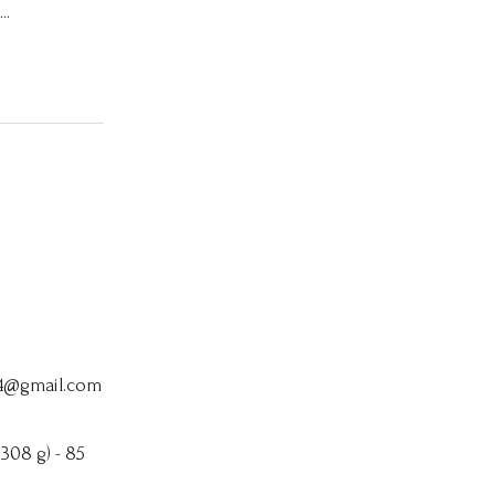
..
64@gmail.com
 308 g) - 85