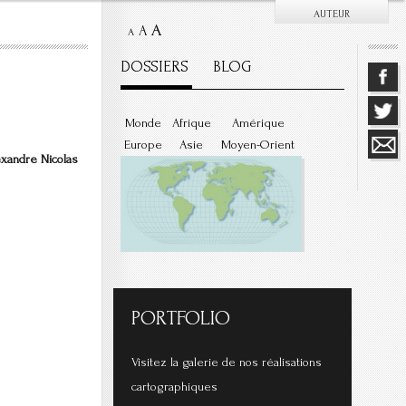
AUTEUR
A
A
A
DOSSIERS
BLOG
Monde
Afrique
Amérique
Europe
Asie
Moyen-Orient
exandre Nicolas
PORTFOLIO
Visitez la galerie de nos réalisations
cartographiques