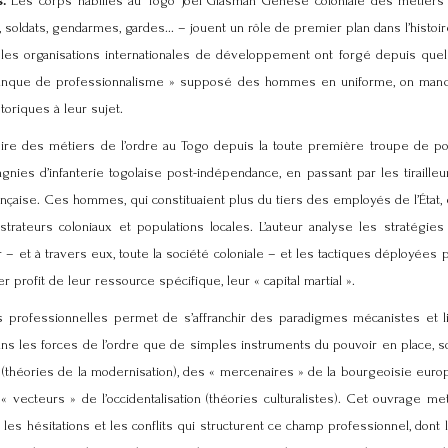
s.
Les corps habillés au Togo Joël Glasman Genèse coloniale des métiers
s, soldats, gendarmes, gardes... – jouent un rôle de premier plan dans l’histo
Si les organisations internationales de développement ont forgé depuis qu
 manque de professionnalisme » supposé des hommes en uniforme, on man
oriques à leur sujet.
toire des métiers de l’ordre au Togo depuis la toute première troupe de po
nies d’infanterie togolaise post-indépendance, en passant par les tirailleu
ançaise. Ces hommes, qui constituaient plus du tiers des employés de l’État, 
strateurs coloniaux et populations locales. L’auteur analyse les stratégie
ir – et à travers eux, toute la société coloniale – et les tactiques déployées 
er profit de leur ressource spécifique, leur « capital martial ».
s professionnelles permet de s’affranchir des paradigmes mécanistes et lin
ans les forces de l’ordre que de simples instruments du pouvoir en place, 
 (théories de la modernisation), des « mercenaires » de la bourgeoisie eur
 vecteurs » de l’occidentalisation (théories culturalistes). Cet ouvrage me
les hésitations et les conflits qui structurent ce champ professionnel, dont