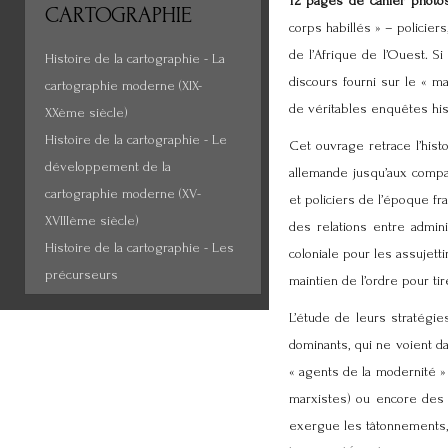
12 pages de cahier photo
CARTOGRAPHIE
corps habillés » – policier
de l’Afrique de l’Ouest. 
Histoire de la cartographie - La
discours fourni sur le «
cartographie moderne (XIX-
de véritables enquêtes hist
XXème siècle)
Histoire de la cartographie - Le
Cet ouvrage retrace l’his
développement de la
allemande jusqu’aux compag
cartographie moderne (XV-
et policiers de l’époque fr
XVIIIème siècle)
des relations entre admini
Histoire de la cartographie - Les
coloniale pour les assujett
précurseurs
maintien de l’ordre pour tir
L’étude de leurs stratégie
dominants, qui ne voient d
« agents de la modernité »
marxistes) ou encore des «
exergue les tâtonnements, 