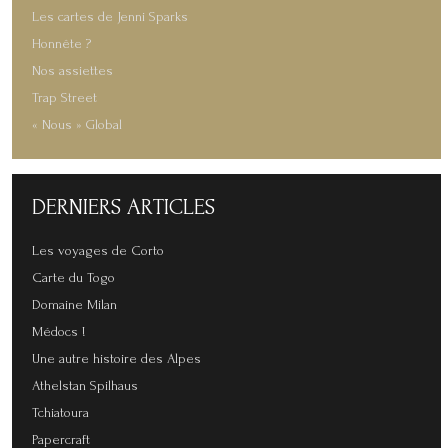
Les cartes de Jenni Sparks
Honnête ?
Nos assiettes
Trap Street
« Nous » Global
DERNIERS
ARTICLES
Les voyages de Corto
Carte du Togo
Domaine Milan
Médocs !
Une autre histoire des Alpes
Athelstan Spilhaus
Tchiatoura
Papercraft