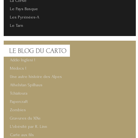
La Corse
Le Pays Basque
Les Pyrénées-A
Le Tarn
LE
BLOG DU CARTO
Addio Inglesi !
Médocs !
Une autre histoire des Alpes
Athelstan Spilhaus
Tchiatoura
Papercraft
Zombies
Gravures du XIXe
L'obésité par R. Linn
Carte aux fils