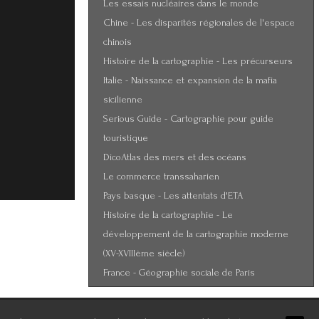
Les essais nucléaires dans le monde
Chine - Les disparités régionales de l'espace
chinois
Histoire de la cartographie - Les précurseurs
Italie - Naissance et expansion de la mafia
sicilienne
Serious Guide - Cartographie pour guide
touristique
DicoAtlas des mers et des océans
Le commerce transsaharien
Pays basque - Les attentats d'ETA
Histoire de la cartographie - Le
développement de la cartographie moderne
(XV-XVIIIème siècle)
France - Géographie sociale de Paris