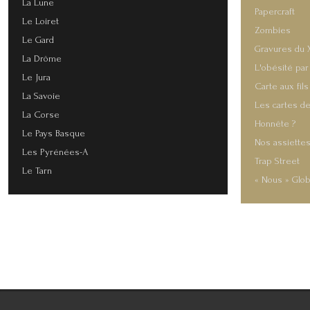
La Lune
Papercraft
Le Loiret
Zombies
Le Gard
Gravures du 
La Drôme
L'obésité par
Le Jura
Carte aux fils
La Savoie
Les cartes de
La Corse
Honnête ?
Le Pays Basque
Nos assiette
Les Pyrénées-A
Trap Street
Le Tarn
« Nous » Glob