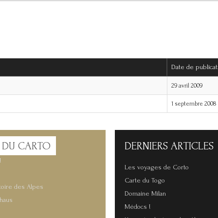
Date de publicat
29 avril 2009
1 septembre 2008
 DU CARTO
DERNIERS
ARTICLES
!
Les voyages de Corto
Carte du Togo
toire des Alpes
Domaine Milan
lhaus
Médocs !