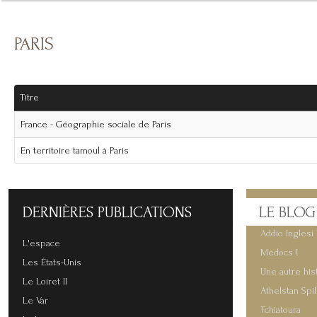
PARIS
Titre
France - Géographie sociale de Paris
En territoire tamoul à Paris
DERNIÈRES
PUBLICATIONS
LE
BLOG
Addio Inglesi 
L'espace
Médocs !
Les États-Unis
Une autre his
Le Loiret II
Athelstan Spi
Le Var
Tchiatoura