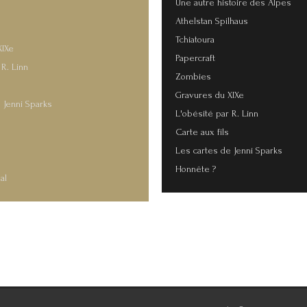
Une autre histoire des Alpes
Athelstan Spilhaus
Tchiatoura
XIXe
Papercraft
 R. Linn
Zombies
Gravures du XIXe
 Jenni Sparks
L'obésité par R. Linn
Carte aux fils
s
Les cartes de Jenni Sparks
Honnête ?
al