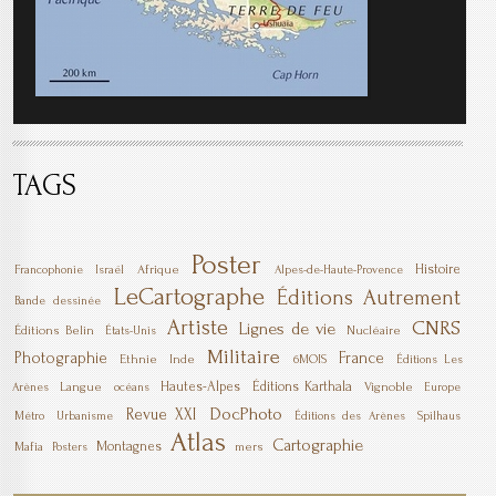
TAGS
Poster
Histoire
Afrique
Francophonie
Israël
Alpes-de-Haute-Provence
LeCartographe
Éditions Autrement
Bande dessinée
Artiste
CNRS
Lignes de vie
Éditions Belin
Nucléaire
États-Unis
Militaire
Photographie
France
Ethnie
Inde
6MOIS
Éditions Les
Hautes-Alpes
Éditions Karthala
Langue
Vignoble
Arènes
océans
Europe
DocPhoto
Revue XXI
Métro
Urbanisme
Éditions des Arènes
Spilhaus
Atlas
Cartographie
Montagnes
Mafia
mers
Posters