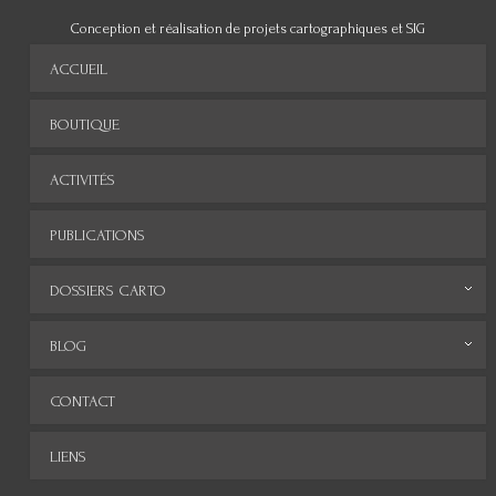
Conception et réalisation de projets cartographiques et SIG
ACCUEIL
BOUTIQUE
ACTIVITÉS
PUBLICATIONS
DOSSIERS CARTO
Monde
BLOG
Europe
Archives
CONTACT
Afrique
LIENS
Asie