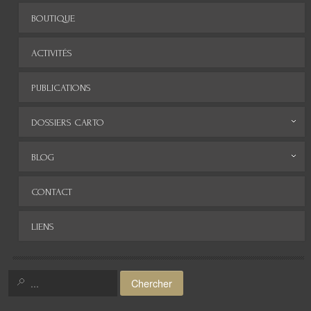
BOUTIQUE
ACTIVITÉS
PUBLICATIONS
DOSSIERS CARTO
Monde
BLOG
Europe
Archives
CONTACT
Afrique
LIENS
Asie
Amérique
Chercher
Moyen-Orient