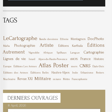
TAGS
LeCartographe
DocPhoto
Montagnes
Ethnie
Bande dessinée
Artiste
Éditions
Photographie
Éditions Karthala
Mafia
Autrement
Cartographie
Vignoble
Afrique
Langue
Spilhaus
Lignes de vie
France
Histoire
6MOIS
Israël
Alpes-de-Haute-Provence
Poster
Atlas
CNRS
mers
Europe
Éditions Les Arènes
États-Unis
Hautes-Alpes
Éditions Belin
Inde
Éditions des Arènes
Urbanisme
Posters
Militaire
Revue XXI
Nucléaire
océans
Métro
Francophonie
DERNIERS
OUVRAGES
8 April, 2026
7 April, 2026
1 March, 2026
23 December, 2025
9 December, 2025
6 October, 2025
5 April, 2025
17 March, 2025
11 January, 2025
10 January, 2025