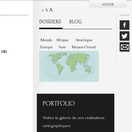
AUTEUR
A
A
A
DOSSIERS
BLOG
Monde
Afrique
Amérique
Europe
Asie
Moyen-Orient
r HD
.
PORTFOLIO
Visitez la galerie de nos réalisations
cartographiques