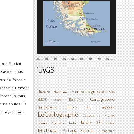
rs. Elle fait
TAGS
e savons-nous
ux de l'alcools
slande qui vivent
Lignes de vie
France
Histoire
Nucléaire
 inconnus, tous
Cartographie
6MOIS
Israël
États-Unis
eurs doutes. Ils
Éditions Belin
Vignoble
Francophonie
t un pays comme
LeCartographe
Éditions des Arènes
Revue XXI
Inde
mers
océans
Spilhaus
DocPhoto
Éditions Karthala
Urbanisme