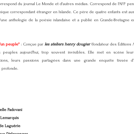
orrespond du journal Le Monde et d'autres médias. Correspond de l'AFP penda
nique correspondant étranger en Islande. Ce père de quatre enfants est aus
r d'une anthologie de la poésie islandaise et a publié en Grande-Bretagne 
d’un peuple"
: Conçue par
les ateliers henry dougier
(fondateur des Éditions 
s peuples aujourd’hui, trop souvent invisibles. Elle met en scène leur
éations, leurs passions partagées dans une grande enquête tissée d’hi
e profonde.
elle Padovani
 Lemarquis
de Laguérie