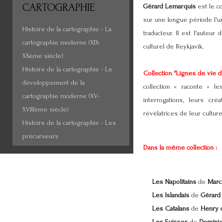
CARTOGRAPHIE
Gérard Lemarquis
est le c
sur une longue période l'u
Histoire de la cartographie - La
traducteur. Il est l'auteu
cartographie moderne (XIX-
culturel de Reykjavik.
XXème siècle)
Histoire de la cartographie - Le
Collection "Lignes de vie 
développement de la
collection « raconte » le
cartographie moderne (XV-
interrogations, leurs cr
XVIIIème siècle)
révélatrices de leur cultur
Histoire de la cartographie - Les
précurseurs
Dans la même collection
:
Les Napolitains
de
Marc
Les Islandais
de
Gérard
Les Catalans
de
Henry 