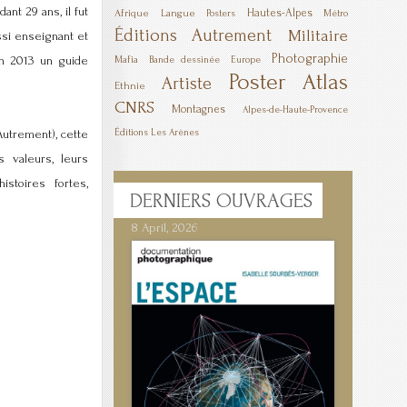
nt 29 ans, il fut
Hautes-Alpes
Afrique
Langue
Posters
Métro
Éditions Autrement
Militaire
si enseignant et
Photographie
en 2013 un guide
Mafia
Bande dessinée
Europe
Poster
Atlas
Artiste
Ethnie
CNRS
Montagnes
Alpes-de-Haute-Provence
Autrement), cette
Éditions Les Arènes
s valeurs, leurs
stoires fortes,
DERNIERS
OUVRAGES
8 April, 2026