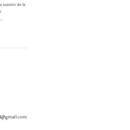
u numéro de la
)
..
64@gmail.com