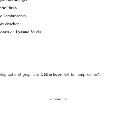
que Dirlewanger
érie Hirsh
e Lambroschini
Naudascher
hones
de
Lysiane Baudu
hotographe et graphiste
Céline Boyer
(Série " Empreintes").
comments