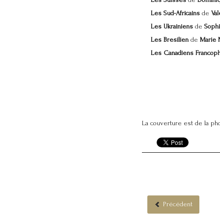
Les Suisses
de
Domini
Les Sud-Africains
de
Val
Les Ukrainiens
de
Sophi
Les Bresilien
de
Marie 
Les Canadiens Francop
La couverture est de la p
Précédent