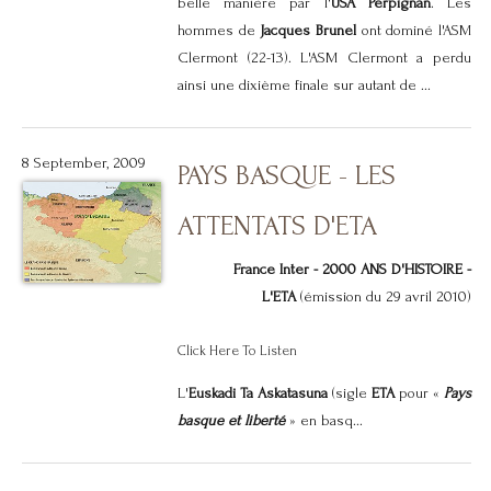
belle manière par l'
USA Perpignan
. Les
hommes de
Jacques Brunel
ont dominé l'ASM
Clermont (22-13). L'ASM Clermont a perdu
ainsi une dixième finale sur autant de ...
8 September, 2009
PAYS BASQUE - LES
ATTENTATS D'ETA
France Inter - 2000 ANS D'HISTOIRE -
L'ETA
(émission du 29 avril 2010)
Click Here To Listen
L'
Euskadi Ta Askatasuna
(sigle
ETA
pour «
Pays
basque et liberté
» en basq...