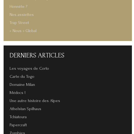
Honnête ?
Nos assiettes
Trap Street
« Nous » Global
DERNIERS
ARTICLES
Les voyages de Corto
Carte du Togo
Domaine Milan
Médocs !
Une autre histoire des Alpes
Athelstan Spilhaus
Tchiatoura
Papercraft
Zombies