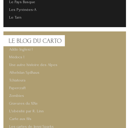
Le Pays Basque
Les Pyrénées-A
Le Tarn
LE
BLOG DU CARTO
Addio Inglesi !
Médocs !
Une autre histoire des Alpes
Athelstan Spilhaus
Tchiatoura
Papercraft
Zombies
Gravures du XIXe
L'obésité par R. Linn
Carte aux fils
Les cartes de Jenni Sparks