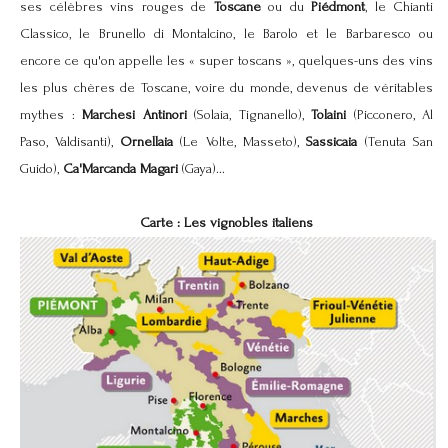
ses célèbres vins rouges de
Toscane
ou du
Piédmont
, le Chianti
Classico, le Brunello di Montalcino, le Barolo et le Barbaresco ou
encore ce qu'on appelle les « super toscans », quelques-uns des vins
les plus chères de Toscane, voire du monde, devenus de véritables
mythes :
Marchesi Antinori
(Solaia, Tignanello),
Tolaini
(Picconero, Al
Paso, Valdisanti),
Ornellaia
(Le Volte, Masseto),
Sassicaia
(Tenuta San
Guido),
Ca'Marcanda Magari
(Gaya)...
Carte : Les vignobles italiens