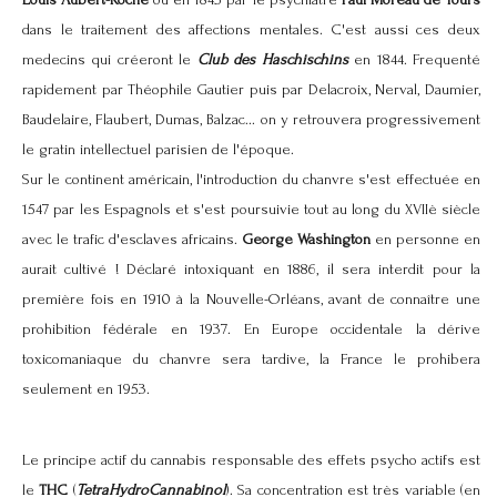
Louis Aubert-Roche
ou en 1845 par le psychiatre
Paul Moreau de Tours
dans le traitement des affections mentales. C'est aussi ces deux
medecins qui créeront le
Club des Haschischins
en 1844. Frequenté
rapidement par Théophile Gautier puis par Delacroix, Nerval, Daumier,
Baudelaire, Flaubert, Dumas, Balzac... on y retrouvera progressivement
le gratin intellectuel parisien de l'époque.
Sur le continent américain, l'introduction du chanvre s'est effectuée en
1547 par les Espagnols et s'est poursuivie tout au long du XVIIè siècle
avec le trafic d'esclaves africains.
George Washington
en personne en
aurait cultivé ! Déclaré intoxiquant en 1886, il sera interdit pour la
première fois en 1910 à la Nouvelle-Orléans, avant de connaître une
prohibition fédérale en 1937. En Europe occidentale la dérive
toxicomaniaque du chanvre sera tardive, la France le prohibera
seulement en 1953.
Le principe actif du cannabis responsable des effets psycho actifs est
le
THC
(
TetraHydroCannabinol
). Sa concentration est très variable (en