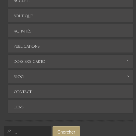
ACCUEIL
BOUTIQUE
ACTIVITÉS
PUBLICATIONS
DOSSIERS CARTO
Monde
BLOG
Europe
Archives
CONTACT
Afrique
LIENS
Asie
Amérique
Chercher
Moyen-Orient