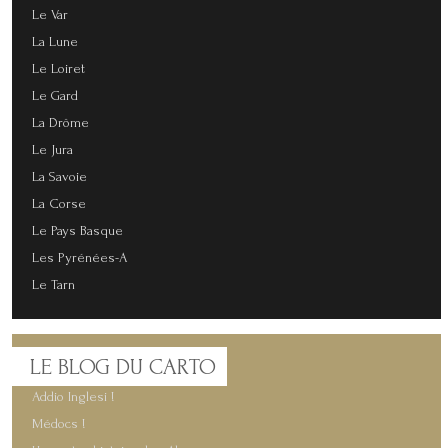
Le Var
La Lune
Le Loiret
Le Gard
La Drôme
Le Jura
La Savoie
La Corse
Le Pays Basque
Les Pyrénées-A
Le Tarn
LE
BLOG DU CARTO
Addio Inglesi !
Médocs !