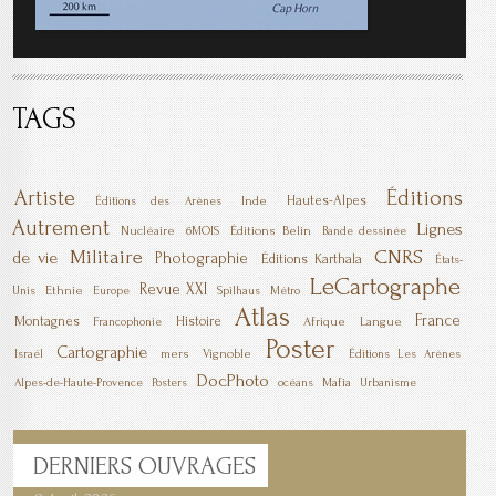
TAGS
Artiste
Éditions
Hautes-Alpes
Inde
Éditions des Arènes
Autrement
Lignes
Nucléaire
6MOIS
Éditions Belin
Bande dessinée
Militaire
CNRS
de vie
Photographie
Éditions Karthala
États-
LeCartographe
Revue XXI
Ethnie
Unis
Europe
Spilhaus
Métro
Atlas
France
Montagnes
Histoire
Afrique
Langue
Francophonie
Poster
Cartographie
mers
Vignoble
Israël
Éditions Les Arènes
DocPhoto
Mafia
Alpes-de-Haute-Provence
Posters
océans
Urbanisme
DERNIERS
OUVRAGES