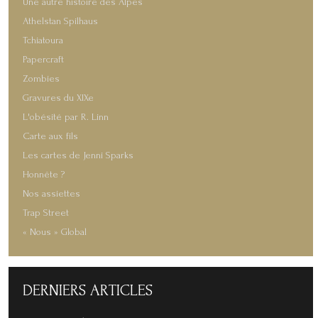
Une autre histoire des Alpes
Athelstan Spilhaus
Tchiatoura
Papercraft
Zombies
Gravures du XIXe
L'obésité par R. Linn
Carte aux fils
Les cartes de Jenni Sparks
Honnête ?
Nos assiettes
Trap Street
« Nous » Global
DERNIERS
ARTICLES