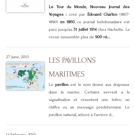
Le Tour du Monde, Nouveau Journal des
Voyages :
créé par
Édouard Charton
(1807-
1890)
en 1860
, ce journal hebdomadaire est
paru jusqu’au
31 juillet 1914
chez Hachette. La
revue rassemble plus de
900 ré...
27 June, 2013
LES PAVILLONS
MARITIMES
Le
pavillon
est le nom donné aux drapeaux
dans la marine. Certains servent à la
signalisation et résentent une lettre, un
chiffre ou un message prédéterminé. Le
pavillon national, arboré à l'arrière d...
14 February, 2013