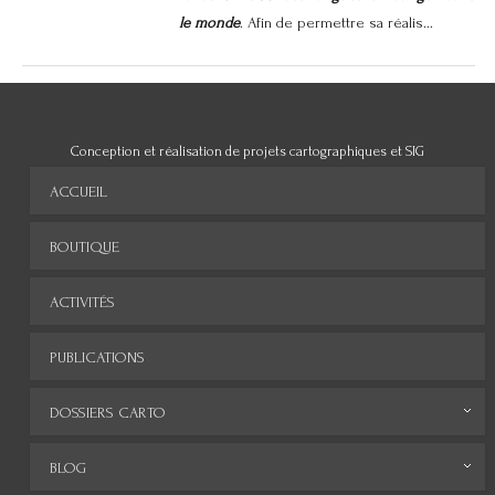
le monde
. Afin de permettre sa réalis...
Conception et réalisation de projets cartographiques et SIG
ACCUEIL
BOUTIQUE
ACTIVITÉS
PUBLICATIONS
DOSSIERS CARTO
Monde
BLOG