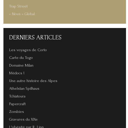
Trap Street
« Nous » Global
DERNIERS
ARTICLES
Les voyages de Corto
Carte du Togo
Domaine Milan
Médocs !
Une autre histoire des Alpes
Athelstan Spilhaus
Tchiatoura
Papercraft
Zombies
Gravures du XIXe
L'obésité par R. Linn