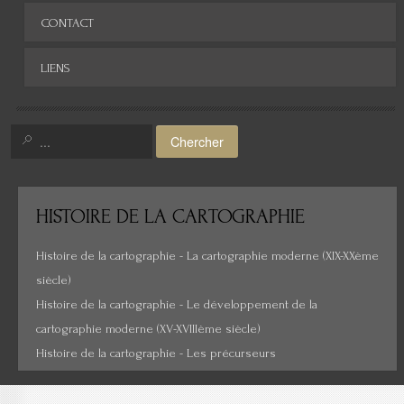
Europe
Archives
CONTACT
Afrique
LIENS
Asie
Amérique
Chercher
Moyen-Orient
Histoire de la cartographie
HISTOIRE
DE LA CARTOGRAPHIE
Cartes insolites, anciennes...
Histoire de la cartographie - La cartographie moderne (XIX-XXème
siècle)
Histoire de la cartographie - Le développement de la
cartographie moderne (XV-XVIIIème siècle)
Histoire de la cartographie - Les précurseurs