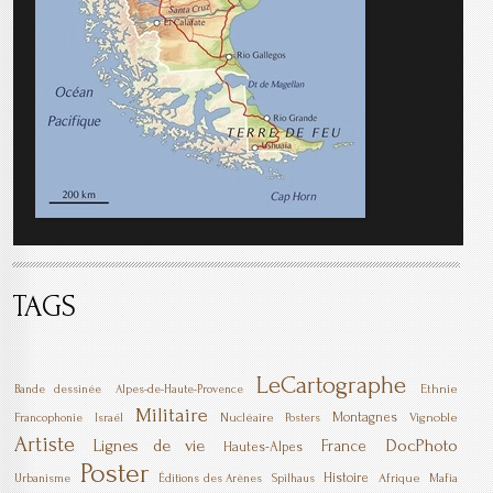
TAGS
LeCartographe
Ethnie
Bande dessinée
Alpes-de-Haute-Provence
Militaire
Montagnes
Nucléaire
Vignoble
Francophonie
Israël
Posters
Artiste
DocPhoto
Lignes de vie
France
Hautes-Alpes
Poster
Histoire
Afrique
Mafia
Urbanisme
Éditions des Arènes
Spilhaus