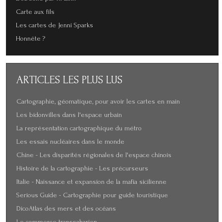
Carte aux fils
Les cartes de Jenni Sparks
Honnête ?
ARTICLES
LES PLUS LUS
Cartographie, géomatique, pour avoir les cartes en main
Les bidonvilles dans l'espace urbain
La représentation cartographique du métro
Les essais nucléaires dans le monde
Chine - Les disparités régionales de l'espace chinois
Histoire de la cartographie - Les précurseurs
Italie - Naissance et expansion de la mafia sicilienne
Serious Guide - Cartographie pour guide touristique
DicoAtlas des mers et des océans
Le commerce transsaharien