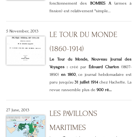
fonctionnement des
BOMBES A
(armes à
fission) est relativement "simple...
5 November, 2013
LE TOUR DU MONDE
(1860-1914)
Le Tour du Monde, Nouveau Journal des
Voyages :
créé par
Édouard Charton
(1807-
1890)
en 1860
, ce journal hebdomadaire est
paru jusqu’au
31 juillet 1914
chez Hachette. La
revue rassemble plus de
900 ré...
27 June, 2013
LES PAVILLONS
MARITIMES