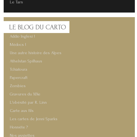
Le Tarn
LE
BLOG DU CARTO
Addio Inglesi !
Médocs !
Une autre histoire des Alpes
Athelstan Spilhaus
Tchiatoura
Papercraft
Zombies
Gravures du XIXe
L'obésité par R. Linn
Carte aux fils
Les cartes de Jenni Sparks
Honnête ?
Nos assiettes