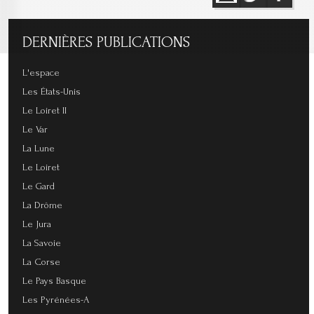
DERNIÈRES
PUBLICATIONS
L'espace
Les États-Unis
Le Loiret II
Le Var
La Lune
Le Loiret
Le Gard
La Drôme
Le Jura
La Savoie
La Corse
Le Pays Basque
Les Pyrénées-A